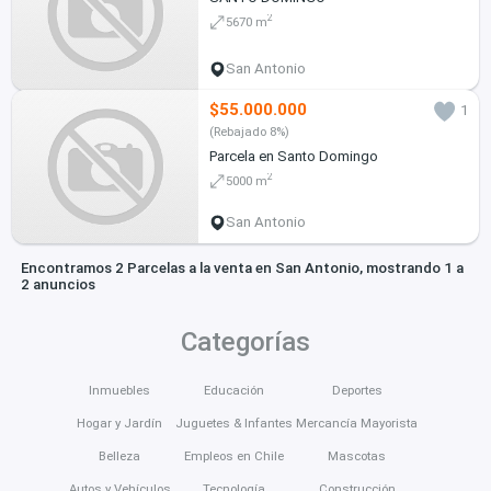
2
5670 m
San Antonio
$55.000.000
1
(Rebajado 8%)
Parcela en Santo Domingo
2
5000 m
San Antonio
Encontramos 2 Parcelas a la venta en San Antonio, mostrando 1 a
2 anuncios
Categorías
Inmuebles
Educación
Deportes
Hogar y Jardín
Juguetes & Infantes
Mercancía Mayorista
Belleza
Empleos en Chile
Mascotas
Autos y Vehículos
Tecnología
Construcción