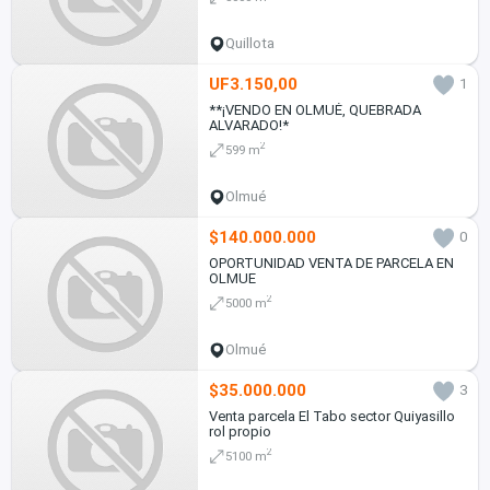
Quillota
UF3.150,00
1
**¡VENDO EN OLMUÉ, QUEBRADA
ALVARADO!*
2
599 m
Olmué
$140.000.000
0
OPORTUNIDAD VENTA DE PARCELA EN
OLMUE
2
5000 m
Olmué
$35.000.000
3
Venta parcela El Tabo sector Quiyasillo
rol propio
2
5100 m