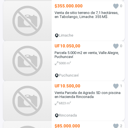
$355.000.000
0
Venta de sitio terreno de 7,1 hectáreas,
en Tabolango, Limache. 355 M$.
Limache
UF10.050,00
0
Parcela 5.000 m2 en venta, Valle Alegre,
Puchuncaví
2
5000 m
Puchuncaví
UF10.500,00
1
Venta Parcela de Agrado 5D con piscina
en Hacienda Rinconada
2
6823 m
Rinconada
$85.000.000
2