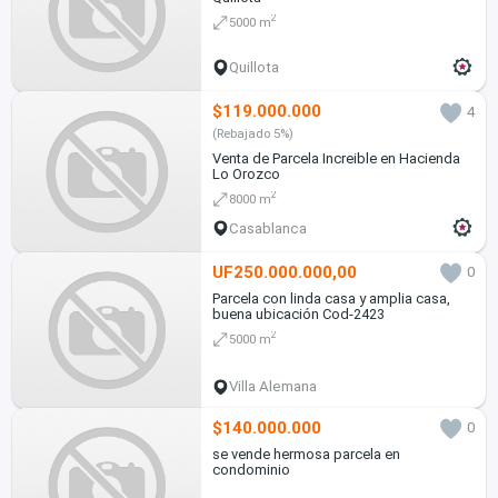
2
5000 m
Quillota
$119.000.000
4
(Rebajado 5%)
Venta de Parcela Increible en Hacienda
Lo Orozco
2
8000 m
Casablanca
UF250.000.000,00
0
Parcela con linda casa y amplia casa,
buena ubicación Cod-2423
2
5000 m
Villa Alemana
$140.000.000
0
se vende hermosa parcela en
condominio