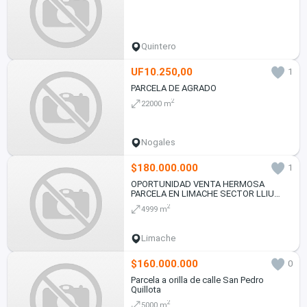
Quintero
UF10.250,00
1
PARCELA DE AGRADO
2
22000 m
Nogales
$180.000.000
1
OPORTUNIDAD VENTA HERMOSA
PARCELA EN LIMACHE SECTOR LLIU
LLIU
2
4999 m
Limache
$160.000.000
0
Parcela a orilla de calle San Pedro
Quillota
2
5000 m