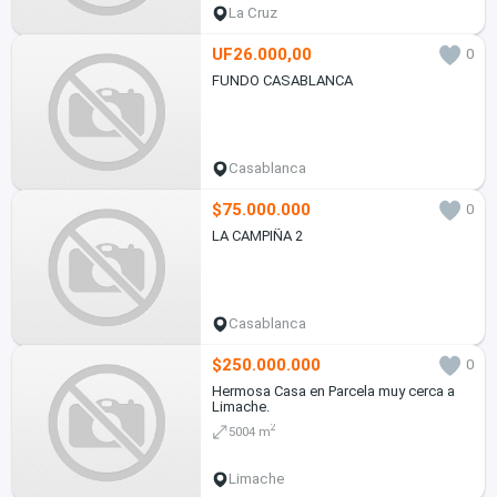
La Cruz
UF26.000,00
0
FUNDO CASABLANCA
Casablanca
$75.000.000
0
LA CAMPIÑA 2
Casablanca
$250.000.000
0
Hermosa Casa en Parcela muy cerca a
Limache.
2
5004 m
Limache