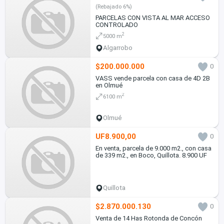
(Rebajado 6%)
PARCELAS CON VISTA AL MAR ACCESO
CONTROLADO
2
5000 m
Algarrobo
$200.000.000
0
VASS vende parcela con casa de 4D 2B
en Olmué
2
6100 m
Olmué
UF8.900,00
0
En venta, parcela de 9.000 m2., con casa
de 339 m2., en Boco, Quillota. 8.900 UF
Quillota
$2.870.000.130
0
Venta de 14 Has Rotonda de Concón