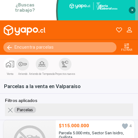
×
FILTRAR
Venta
Arriendo
Arriendo de Temporada
Proyectos nuevos
Parcelas a la venta en Valparaíso
Filtros aplicados
Parcelas
$115.000.000
4
Parcela 5.000 mts, Sector San Isidro,
Quillota