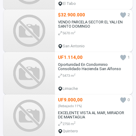
El Tabo
$32.900.000
2
VENDO PARCELA SECTOR EL YALI EN
SANTO DOMINGO
2
5670 m
San Antonio
UF1.114,00
1
Oportunidad En Condominio
Consolidado Hacienda San Alfonso
2
5473 m
Limache
UF9.000,00
0
(Rebajado 11%)
EXCELENTE VISTA AL MAR, MIRADOR
DE MANTAGUA
2
2750 m
Quintero