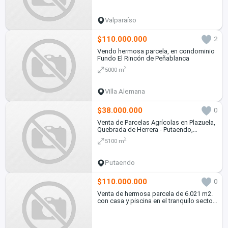
Valparaíso
$110.000.000
2
Vendo hermosa parcela, en condominio
Fundo El Rincón de Peñablanca
2
5000 m
Villa Alemana
$38.000.000
0
Venta de Parcelas Agrícolas en Plazuela,
Quebrada de Herrera - Putaendo,
Valparaíso
2
5100 m
Putaendo
$110.000.000
0
Venta de hermosa parcela de 6.021 m2.
con casa y piscina en el tranquilo sector
de Lo Rojas, La Cruz. 110 M$.