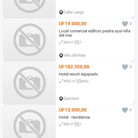
Calle Larga
UF19.000,00
0
Local comercial edificio piedra azul-viña
del mar.
2
263 m
7
Viña del Mar
UF182.350,00
0
Hotel resort equipado
2
4052 m
Más
Quintero
UF13.000,00
0
Hotel - residencia
2
400 m
7