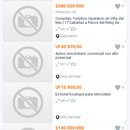
$580.000.000
0
(Rebajado 2%)
Complejo Turístico Operativo en Viña del
Mar | 17 Cabañas a Pasos del Reloj de
Flores
2
500 m
5
Valparaíso
UF42.870,00
0
Activo inmobiliario comercial con alto
potencial
2
337 m
2
Viña del Mar
UF15.900,00
0
Ex hotel boutique para remodelar
2
330 m
1
Viña del Mar
$140.000.000
0