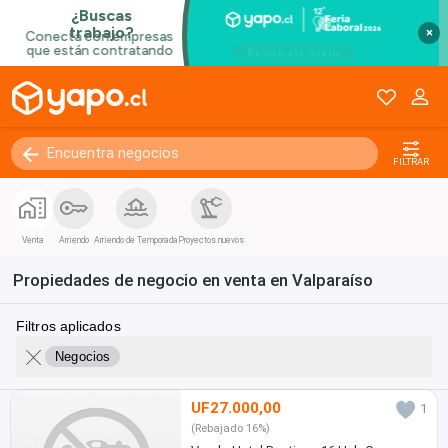
×
FILTRAR
Venta
Arriendo
Arriendo de Temporada
Proyectos nuevos
Propiedades de negocio en venta en Valparaíso
Filtros aplicados
Negocios
UF27.000,00
1
(Rebajado 16%)