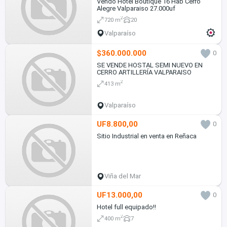
Vendo Hotel Boutique 16 Hab Cerro
Alegre Valparaiso 27.000uf
2
720 m
20
Valparaíso
$360.000.000
0
SE VENDE HOSTAL SEMI NUEVO EN
CERRO ARTILLERÍA VALPARAISO
2
413 m
Valparaíso
UF8.800,00
0
Sitio Industrial en venta en Reñaca
Viña del Mar
UF13.000,00
0
Hotel full equipado!!
2
400 m
7