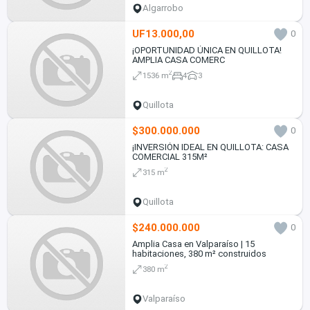
Algarrobo
UF13.000,00
0
¡OPORTUNIDAD ÚNICA EN QUILLOTA!
AMPLIA CASA COMERC
2
1536 m
4
3
Quillota
$300.000.000
0
¡INVERSIÓN IDEAL EN QUILLOTA: CASA
COMERCIAL 315M²
2
315 m
Quillota
$240.000.000
0
Amplia Casa en Valparaíso | 15
habitaciones, 380 m² construidos
2
380 m
Valparaíso