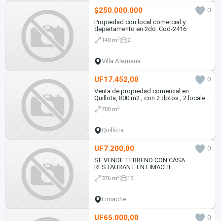
$250.000.000
0
Propiedad con local comercial y
departamento en 2do. Cod-2416
2
140 m
2
Villa Alemana
UF17.452,00
0
Venta de propiedad comercial en
Quillota, 800 m2., con 2 dptos., 2 locales
y galpón. 17.452 UF
2
700 m
Quillota
UF7.200,00
0
SE VENDE TERRENO CON CASA
RESTAURANT EN LIMACHE
2
376 m
15
Limache
UF65.000,00
0