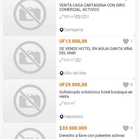
VENTA CASA CARTAGENA CON GIRO
COMERCIAL, ACTIVOS
2
200 m
1
2
Cartagena
UF13.000,00
1
SE VENDE HOTEL EN AGUA SANTA VIÑA
DEL MAR
2
610 m
1
Viña del Mar
UF29.000,00
0
Sofisticado e histórico hotel boutique en
venta
2
823 m
Valparaíso
$33.000.000
0
Derecho a llave con patentes activas