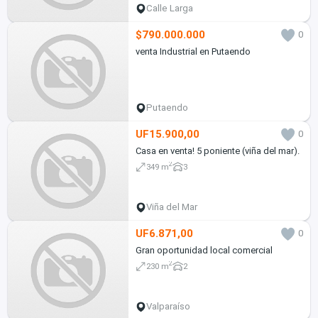
Calle Larga
$790.000.000
0
venta Industrial en Putaendo
Putaendo
UF15.900,00
0
Casa en venta! 5 poniente (viña del mar).
2
349 m
3
Viña del Mar
UF6.871,00
0
Gran oportunidad local comercial
2
230 m
2
Valparaíso