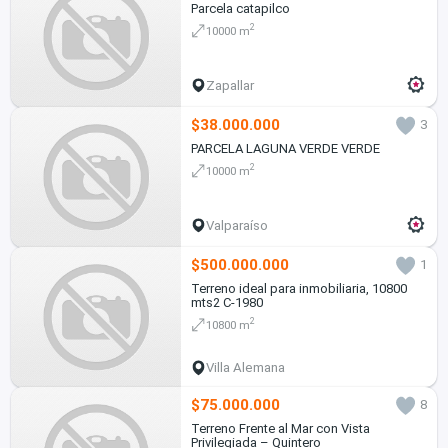
Parcela catapilco
2
10000 m
Zapallar
$38.000.000
3
PARCELA LAGUNA VERDE VERDE
2
10000 m
Valparaíso
$500.000.000
1
Terreno ideal para inmobiliaria, 10800
mts2 C-1980
2
10800 m
Villa Alemana
$75.000.000
8
Terreno Frente al Mar con Vista
Privilegiada – Quintero