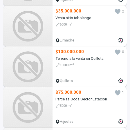
$35.000.000
2
Venta sitio tabolango
2
6000 m
Limache
$130.000.000
0
Terreno a la venta en Quillota
2
10000 m
Quillota
$75.000.000
1
Parcelas Ocoa Sector Estacion
2
5000 m
Hijuelas