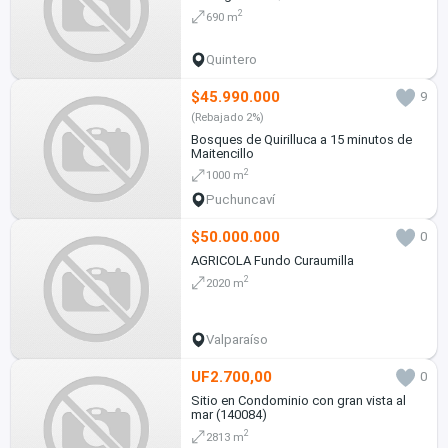
2
690 m
Quintero
$45.990.000
9
(Rebajado 2%)
Bosques de Quirilluca a 15 minutos de
Maitencillo
2
1000 m
Puchuncaví
$50.000.000
0
AGRICOLA Fundo Curaumilla
2
2020 m
Valparaíso
UF2.700,00
0
Sitio en Condominio con gran vista al
mar (140084)
2
2813 m