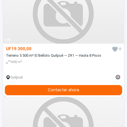
1/6
UF19.300,00
0
Terreno 5.500 m² El Belloto Quilpué — ZR1 — Hasta 8 Pisos
2
5500 m
Quilpué
Contactar ahora