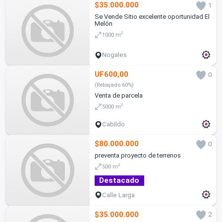
$35.000.000
1
Se Vende Sitio excelente oportunidad El
Melón
2
1000 m
Nogales
UF600,00
0
(Rebajado 60%)
Venta de parcela
2
5000 m
Cabildo
$80.000.000
0
preventa proyecto de terrenos
2
500 m
Destacado
Calle Larga
$35.000.000
2