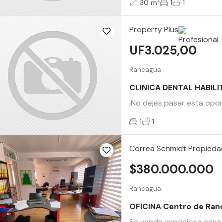
30 m
1
1
Property Plus
UF3.025,00
Rancagua
CLINICA DENTAL HABIL
¡No dejes pasar esta opo
1
1
Correa Schmidt Propied
$380.000.000
Rancagua
OFICINA Centro de Ran
Se vende espaciosa casa 