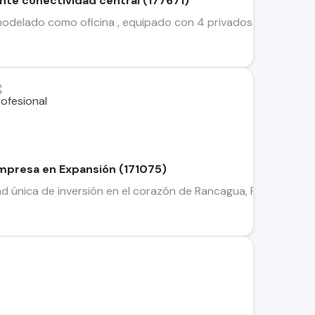
ente conectividad central (177671)
delado como oficina , equipado con 4 privados , sala de esp
Empresa en Expansión (171075)
única de inversión en el corazón de Rancagua, Región de OHiggi