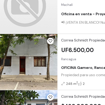
Machalí
Oficina en venta - Proy
📢 ¡VENTA EN BLANCO! Nuev
Correa Schmidt Propied
UF6.500,00
Rancagua
OFICINA Gamero, Ranc
Propiedad para uso comer
2
248 m
2
Correa Schmidt Propied