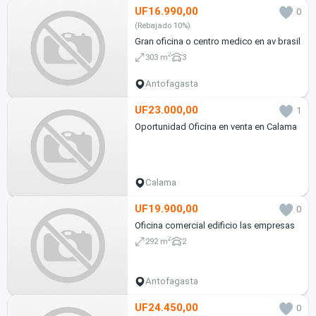
UF16.990,00
0
(Rebajado 10%)
Gran oficina o centro medico en av brasil
2
303 m
3
Antofagasta
UF23.000,00
1
Oportunidad Oficina en venta en Calama
Calama
UF19.900,00
0
Oficina comercial edificio las empresas
2
292 m
2
Antofagasta
UF24.450,00
0