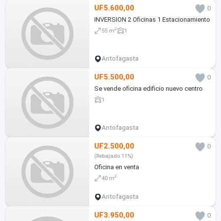
UF5.600,00
0
INVERSION 2 Oficinas 1 Estacionamiento
2
55 m
1
Antofagasta
UF5.500,00
0
Se vende oficina edificio nuevo centro
1
Antofagasta
UF2.500,00
0
(Rebajado 11%)
Oficina en venta
2
40 m
Antofagasta
UF3.950,00
0