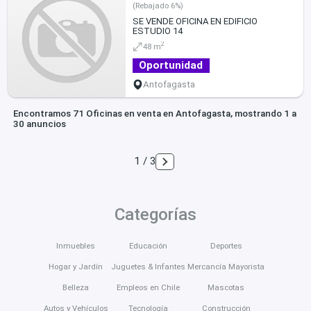
(Rebajado 6%)
SE VENDE OFICINA EN EDIFICIO
ESTUDIO 14
2
48 m
Oportunidad
Antofagasta
Encontramos 71 Oficinas en venta en Antofagasta, mostrando 1 a
30 anuncios
1 / 3
Categorías
Inmuebles
Educación
Deportes
Hogar y Jardín
Juguetes & Infantes
Mercancía Mayorista
Belleza
Empleos en Chile
Mascotas
Autos y Vehículos
Tecnología
Construcción