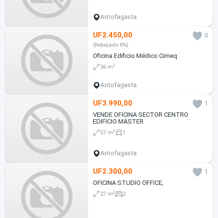
Antofagasta
UF2.450,00
0
(Rebajado 8%)
Oficina Edificio Médico Cimeq
2
36 m
Antofagasta
UF3.990,00
1
VENDE OFICINA SECTOR CENTRO
EDIFICIO MÁSTER
2
57 m
1
Antofagasta
UF2.300,00
1
OFICINA STUDIO OFFICE,
2
27 m
2