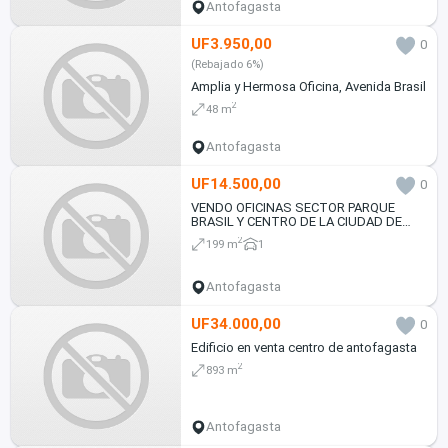
Antofagasta
UF3.950,00
0
(Rebajado 6%)
Amplia y Hermosa Oficina, Avenida Brasil
2
48 m
Antofagasta
UF14.500,00
0
VENDO OFICINAS SECTOR PARQUE
BRASIL Y CENTRO DE LA CIUDAD DE
ANTOFAGASTA
2
199 m
1
Antofagasta
UF34.000,00
0
Edificio en venta centro de antofagasta
2
893 m
Antofagasta