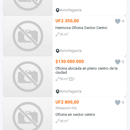
Antofagasta
UF2.350,00
4
Hermosa Oficina Sector Centro
2
25 m
Antofagasta
$130.000.000
0
Oficina ubicada en pleno centro de la
ciudad
2
50 m
1
Antofagasta
UF2.800,00
0
(Rebajado 6%)
Oficina en sector centro
2
30 m