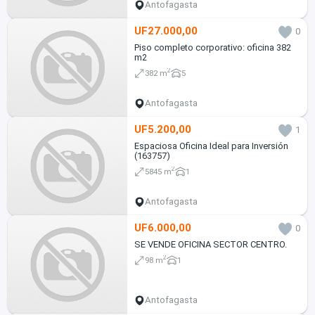
Antofagasta
UF27.000,00
0
Piso completo corporativo: oficina 382
m2
2
382 m
5
Antofagasta
UF5.200,00
1
Espaciosa Oficina Ideal para Inversión
(163757)
2
5845 m
1
Antofagasta
UF6.000,00
0
SE VENDE OFICINA SECTOR CENTRO.
2
98 m
1
Antofagasta