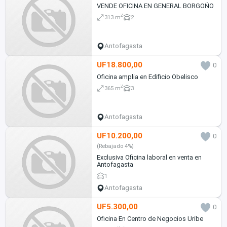
VENDE OFICINA EN GENERAL BORGOÑO
2
313 m
2
Antofagasta
UF18.800,00
0
Oficina amplia en Edificio Obelisco
2
365 m
3
Antofagasta
UF10.200,00
0
(Rebajado 4%)
Exclusiva Oficina laboral en venta en
Antofagasta
1
Antofagasta
UF5.300,00
0
Oficina En Centro de Negocios Uribe