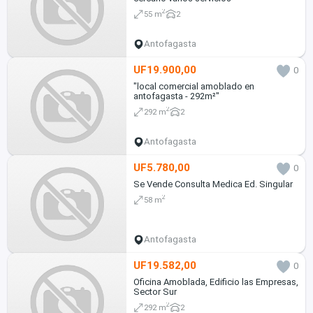
2
55 m
2
Antofagasta
UF19.900,00
0
"local comercial amoblado en
antofagasta - 292m²"
2
292 m
2
Antofagasta
UF5.780,00
0
Se Vende Consulta Medica Ed. Singular
2
58 m
Antofagasta
UF19.582,00
0
Oficina Amoblada, Edificio las Empresas,
Sector Sur
2
292 m
2