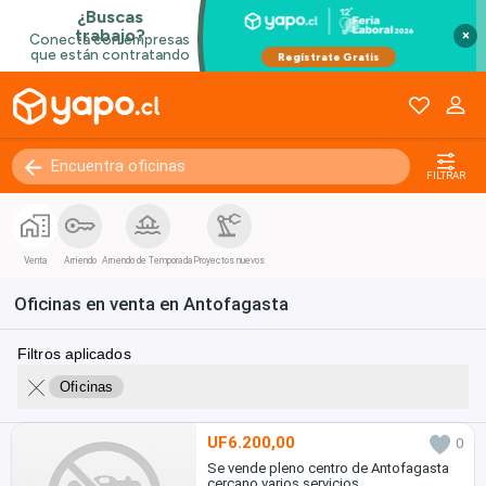
×
FILTRAR
Venta
Arriendo
Arriendo de Temporada
Proyectos nuevos
Oficinas en venta en Antofagasta
Filtros aplicados
Oficinas
UF6.200,00
0
Se vende pleno centro de Antofagasta
cercano varios servicios