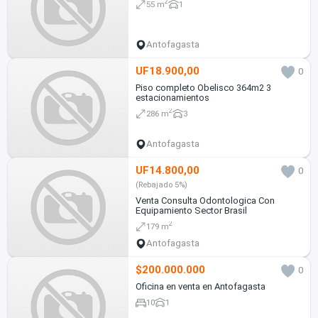
2
55 m
1
Antofagasta
UF18.900,00
0
Piso completo Obelisco 364m2 3
estacionamientos
2
286 m
3
Antofagasta
UF14.800,00
0
(Rebajado 5%)
Venta Consulta Odontologica Con
Equipamiento Sector Brasil
2
179 m
Antofagasta
$200.000.000
0
Oficina en venta en Antofagasta
10
1