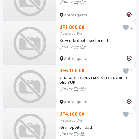
2
84 m
3
1
Antofagasta
UF1.800,00
2
(Rebajado 5%)
Se vende depto sector norte
2
50 m
1
1
Antofagasta
UF6.100,00
1
VENTA DE DEPARTAMENTO JARDINES
DEL SUR
2
95 m
3
2
Antofagasta
UF4.100,00
1
(Rebajado 5%)
¡Gran oportunidad!
2
89 m
3
1