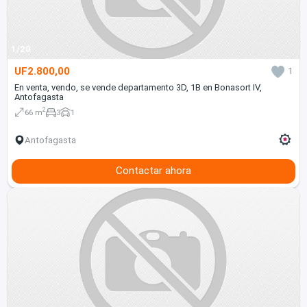
1/20
UF2.800,00
1
En venta, vendo, se vende departamento 3D, 1B en Bonasort IV,
Antofagasta
2
66 m
3
1
Antofagasta
Contactar ahora