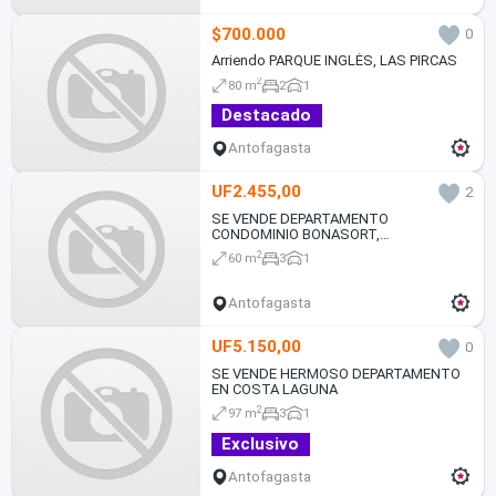
$700.000
0
Arriendo PARQUE INGLÉS, LAS PIRCAS
2
80 m
2
1
Destacado
Antofagasta
UF2.455,00
2
SE VENDE DEPARTAMENTO
CONDOMINIO BONASORT,
ANTOFAGASTA
2
60 m
3
1
Antofagasta
UF5.150,00
0
SE VENDE HERMOSO DEPARTAMENTO
EN COSTA LAGUNA
2
97 m
3
1
Exclusivo
Antofagasta