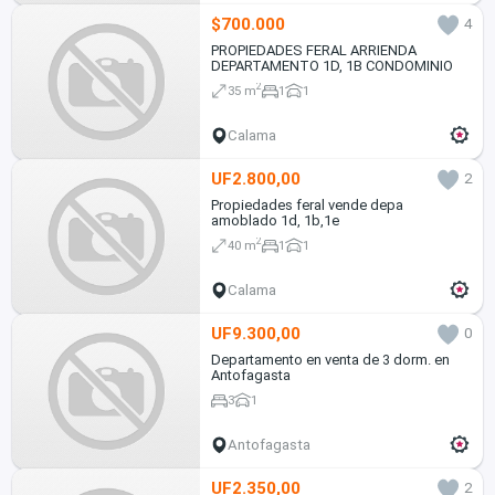
$700.000
4
PROPIEDADES FERAL ARRIENDA
DEPARTAMENTO 1D, 1B CONDOMINIO
2
35 m
1
1
Calama
UF2.800,00
2
Propiedades feral vende depa
amoblado 1d, 1b,1e
2
40 m
1
1
Calama
UF9.300,00
0
Departamento en venta de 3 dorm. en
Antofagasta
3
1
Antofagasta
UF2.350,00
2