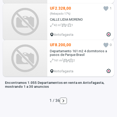
UF2.328,00
1
(Rebajado 17%)
CALLE LIDIA MORENO
2
42 m
1
1
Antofagasta
UF8.200,00
0
Departamento 161 m2 4 dormitorios a
pasos de Parque Brasil
2
161 m
4
2
Antofagasta
Encontramos 1.055 Departamentos en venta en Antofagasta,
mostrando 1 a 30 anuncios
1 / 36