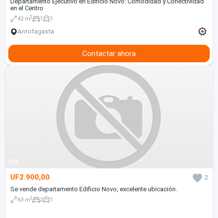
Departamento Ejecutivo en Edificio Novo: Comodidad y Conectividad
en el Centro
2
42 m
1
1
Antofagasta
Contactar ahora
1/9
UF2.900,00
2
Se vende departamento Edificio Novo, excelente ubicación.
2
63 m
2
1