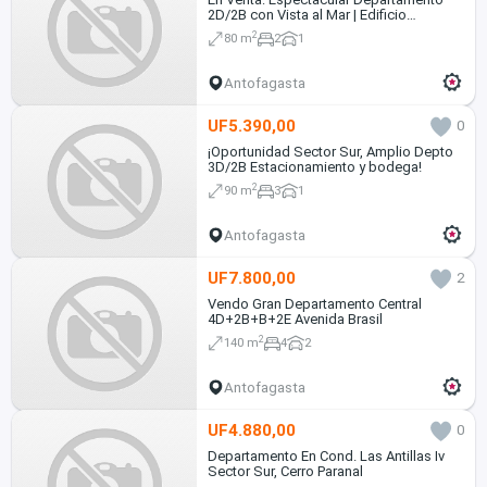
2D/2B con Vista al Mar | Edificio
Bahamas, Antofagasta.
2
80 m
2
1
Antofagasta
UF5.390,00
0
¡Oportunidad Sector Sur, Amplio Depto
3D/2B Estacionamiento y bodega!
2
90 m
3
1
Antofagasta
UF7.800,00
2
Vendo Gran Departamento Central
4D+2B+B+2E Avenida Brasil
2
140 m
4
2
Antofagasta
UF4.880,00
0
Departamento En Cond. Las Antillas Iv
Sector Sur, Cerro Paranal