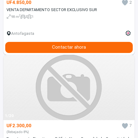
UF4.850,00
2
VENTA DEPARTAMENTO SECTOR EXCLUSIVO SUR
2
98 m
3
1
Antofagasta
Contactar ahora
1/20
UF2.300,00
7
(Rebajado 8%)