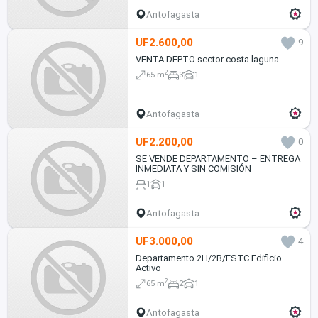
Antofagasta
UF2.600,00
9
VENTA DEPTO sector costa laguna
2
65 m
3
1
Antofagasta
UF2.200,00
0
SE VENDE DEPARTAMENTO – ENTREGA
INMEDIATA Y SIN COMISIÓN
1
1
Antofagasta
UF3.000,00
4
Departamento 2H/2B/ESTC Edificio
Activo
2
65 m
2
1
Antofagasta