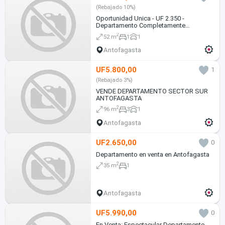
(Rebajado 10%)
Oportunidad Unica - UF 2.350 -
Departamento Completamente
amoblado 1D-1B-1E-1B Sector Centro
2
52 m
1
1
Antofagasta
UF5.800,00
1
(Rebajado 3%)
VENDE DEPARTAMENTO SECTOR SUR
ANTOFAGASTA
2
96 m
3
1
Antofagasta
UF2.650,00
0
Departamento en venta en Antofagasta
2
35 m
1
Antofagasta
UF5.990,00
0
En Venta: Espectacular Departamento