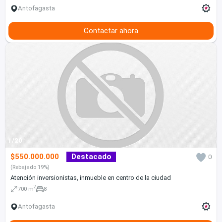
Antofagasta
Contactar ahora
1/20
$550.000.000
Destacado
0
(Rebajado 19%)
Atención inversionistas, inmueble en centro de la ciudad
2
700 m
8
Antofagasta