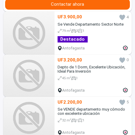
Contactar ahora
UF3.900,00
4
Se Vende Departamento Sector Norte
2
79 m
3
1
Destacado
Antofagasta
UF3.200,00
0
Depto de 1 Dorm, Excelente Ubicación,
Ideal Para Inversión
2
45 m
1
Antofagasta
UF2.200,00
5
Se VENDE departamento muy cómodo
con excelente ubicación
2
32 m
1
1
Antofagasta