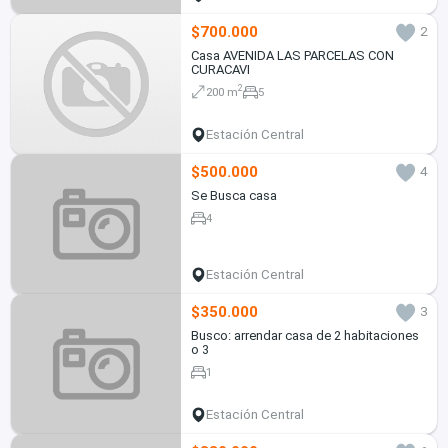
$700.000
2
Casa AVENIDA LAS PARCELAS CON
CURACAVI
2
200 m
5
Estación Central
$500.000
4
Se Busca casa
4
Estación Central
$350.000
3
Busco: arrendar casa de 2 habitaciones
o 3
1
Estación Central