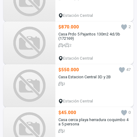
Estación Central
$870.000
2
Casa Prdo 5 Pajaritos 130m2 4d/3b
(172169)
4
2
Estación Central
$550.000
47
Casa Estacion Central 3D y 2B
3
Estación Central
$45.000
0
Casa cerca playa herradura coquimbo 4
a 5 persona
2