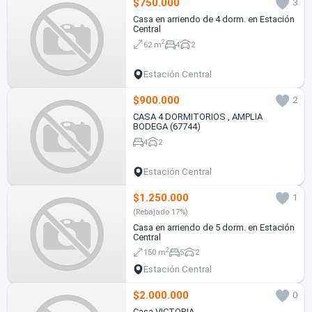
$750.000
3
Casa en arriendo de 4 dorm. en Estación
Central
2
62 m
4
2
Estación Central
$900.000
2
CASA 4 DORMITORIOS , AMPLIA
BODEGA (67744)
4
2
Estación Central
$1.250.000
1
(Rebajado 17%)
Casa en arriendo de 5 dorm. en Estación
Central
2
150 m
5
2
Estación Central
$2.000.000
0
Casa VICTORIA