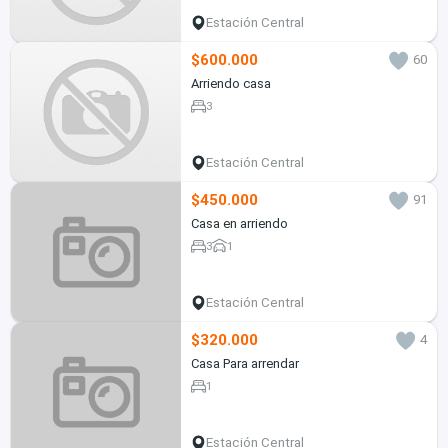
Estación Central
$600.000
60
Arriendo casa
3
Estación Central
$450.000
91
Casa en arriendo
3
1
Estación Central
$320.000
4
Casa Para arrendar
1
Estación Central