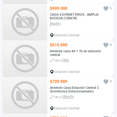
$900.000
5
CASA 4 DORMITORIOS , AMPLIA
BODEGA (100678)
4
2
Estación Central
$615.000
4
Arrienda casa 4d + 1b en estación
central
2
150 m
4
Estación Central
$720.000
0
Arriendo Casa Estación Central 3
dormitorios Estacionamiento
2
145 m
3
1
Estación Central