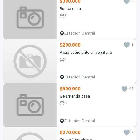
$380.000
6
Busco casa
3
Estación Central
$200.000
1
Pieza estudiante universitario
4
Estación Central
$500.000
45
Se arrienda casa
3
Estación Central
$270.000
7
Casita 1 ambiente