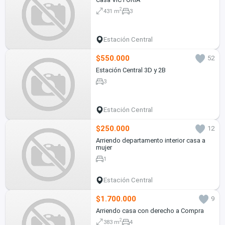
2
431 m
3
Estación Central
$550.000
52
Estación Central 3D y 2B
3
Estación Central
$250.000
12
Arriendo departamento interior casa a
mujer
1
Estación Central
$1.700.000
9
Arriendo casa con derecho a Compra
2
383 m
4