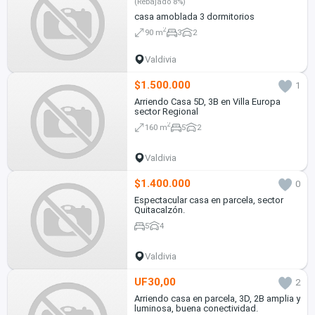
(Rebajado 8%)
casa amoblada 3 dormitorios
2
90 m
3
2
Valdivia
$1.500.000
1
Arriendo Casa 5D, 3B en Villa Europa
sector Regional
2
160 m
5
2
Valdivia
$1.400.000
0
Espectacular casa en parcela, sector
Quitacalzón.
5
4
Valdivia
UF30,00
2
Arriendo casa en parcela, 3D, 2B amplia y
luminosa, buena conectividad.