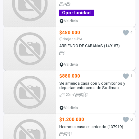
3
3
Oportunidad
Valdivia
$480.000
4
(Rebajado 4%)
ARRIENDO DE CABAÑAS (149187)
1
Valdivia
$880.000
1
Se arrienda casa con 5 dormitorios y
departamento cerca de Sodimac
2
120 m
5
1
Valdivia
$1.200.000
0
Hermosa casa en arriendo (137919)
5
4