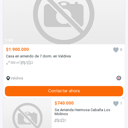
1/30
$1.900.000
0
Casa en arriendo de 7 dorm. en Valdivia
2
300 m
7
2
Valdivia
Contactar ahora
$740.000
1
Se Arrienda Hermosa Cabaña Los
Molinos
2
1