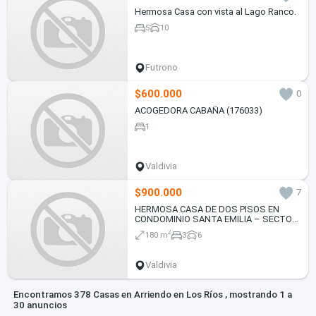
Hermosa Casa con vista al Lago Ranco.
5
10
Futrono
$600.000
0
ACOGEDORA CABAÑA (176033)
1
Valdivia
$900.000
7
HERMOSA CASA DE DOS PISOS EN
CONDOMINIO SANTA EMILIA – SECTOR
CAYUMAPU, VALDIVIA
2
180 m
3
6
Valdivia
Encontramos 378 Casas en Arriendo en Los Ríos , mostrando 1 a
30 anuncios