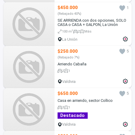
$450.000
1
(Rebajado 40%)
SE ARRIENDA con dos opciones, SOLO
CASA o CASA + GALPON, La Unión
2
100 m
2
Más
La Unión
$250.000
5
(Rebajado 7%)
Arriendo Cabaña
2
1
Valdivia
$650.000
5
Casa en arriendo, sector Collico
3
1
Destacado
Valdivia