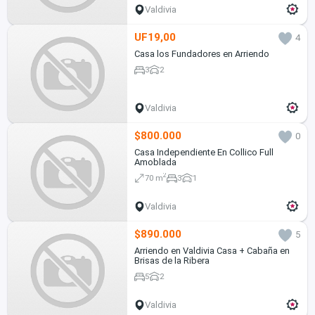
Valdivia
UF19,00
4
Casa los Fundadores en Arriendo
3
2
Valdivia
$800.000
0
Casa Independiente En Collico Full
Amoblada
2
70 m
3
1
Valdivia
$890.000
5
Arriendo en Valdivia Casa + Cabaña en
Brisas de la Ribera
5
2
Valdivia