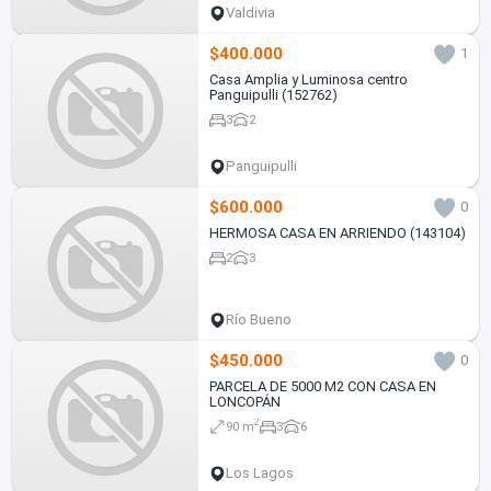
Valdivia
$400.000
1
Casa Amplia y Luminosa centro
Panguipulli (152762)
3
2
Panguipulli
$600.000
0
HERMOSA CASA EN ARRIENDO (143104)
2
3
Río Bueno
$450.000
0
PARCELA DE 5000 M2 CON CASA EN
LONCOPÁN
2
90 m
3
6
Los Lagos