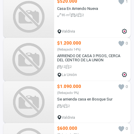
$520.000
1
Casa En Arriendo Nueva
2
85 m
2
2
Valdivia
$1.200.000
0
(Rebajado 14%)
ARRIENDO DE CASA 3 PISOS, CERCA
DEL CENTRO DE LA UNION
12
2
La Unión
$1.090.000
0
(Rebajado 9%)
Se arrienda casa en Bosque Sur
3
2
Valdivia
$600.000
0