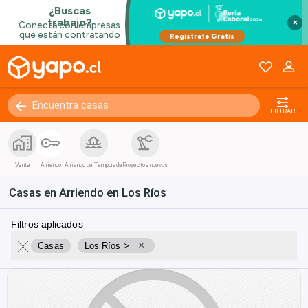
×
FILTRAR
Venta
Arriendo
Arriendo de Temporada
Proyectos nuevos
Casas en Arriendo en Los Ríos
Filtros aplicados
×
Casas
Los Ríos >