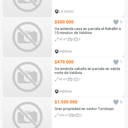
La Unión
$500.000
5
Se arrienda casa en parcela el Rebellín a
15 minutos de Valdivia
2
55 m
3
3
Valdivia
$470.000
1
Se arrienda cabaña en parcela en salida
norte de Valdivia
2
45 m
1
2
Valdivia
$1.500.000
0
Gran propiedad en sector Torobayo
2
220 m
4
2