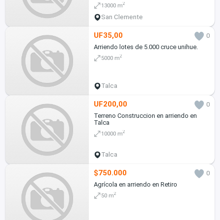
2
13000 m
San Clemente
UF35,00
0
Arriendo lotes de 5.000 cruce unihue.
2
5000 m
Talca
UF200,00
0
Terreno Construccion en arriendo en
Talca
2
10000 m
Talca
$750.000
0
Agrícola en arriendo en Retiro
2
50 m