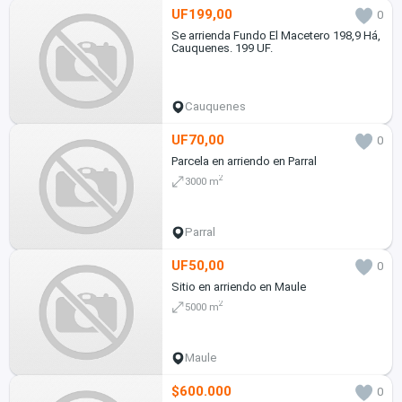
UF199,00
0
Se arrienda Fundo El Macetero 198,9 Há,
Cauquenes. 199 UF.
Cauquenes
UF70,00
0
Parcela en arriendo en Parral
2
3000 m
Parral
UF50,00
0
Sitio en arriendo en Maule
2
5000 m
Maule
$600.000
0