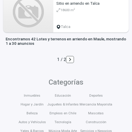
Sitio en arriendo en Talca
2
18600 m
Talca
Encontramos 42 Lotes y terrenos en arriendo en Maule, mostrando
1 a 30 anuncios
1 / 2
Categorías
Inmuebles
Educación
Deportes
Hogar y Jardín
Juguetes & Infantes
Mercancía Mayorista
Belleza
Empleos en Chile
Mascotas
Autos y Vehículos
Tecnología
Construcción
Yates & Barcos
Música Moda Arte
Servicios y Negocios