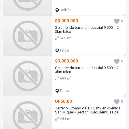
Colbún
$3.000.000
0
Se arrienda terreno industrial 9.500 m2
3km talca
2
9499 m
Talca
$3.000.000
0
Se arrienda terreno industrial 9.500 m2
3km talca
2
9499 m
Talca
UF50,00
0
Terreno Urbano de 1500 m2 en Avenida
San Miguel - Sector Huilquilemu Talca
2
1483 m