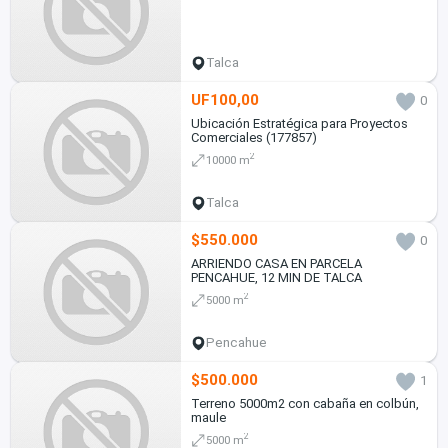
Talca
UF100,00
0
Ubicación Estratégica para Proyectos
Comerciales (177857)
2
10000 m
Talca
$550.000
0
ARRIENDO CASA EN PARCELA
PENCAHUE, 12 MIN DE TALCA
2
5000 m
Pencahue
$500.000
1
Terreno 5000m2 con cabaña en colbún,
maule
2
5000 m