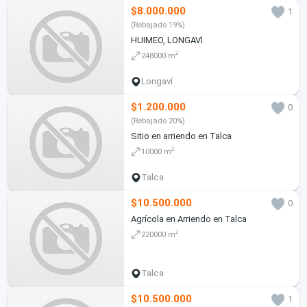
$8.000.000
1
(Rebajado 19%)
HUIMEO, LONGAVÍ
2
248000 m
Longaví
$1.200.000
0
(Rebajado 20%)
Sitio en arriendo en Talca
2
10000 m
Talca
$10.500.000
0
Agrícola en Arriendo en Talca
2
220000 m
Talca
$10.500.000
1