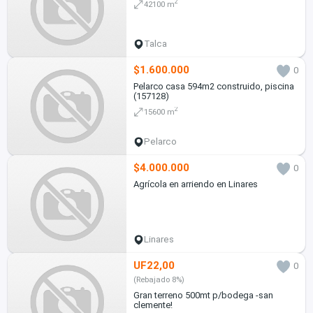
2
42100 m
Talca
$1.600.000
0
Pelarco casa 594m2 construido, piscina
(157128)
2
15600 m
Pelarco
$4.000.000
0
Agrícola en arriendo en Linares
Linares
UF22,00
0
(Rebajado 8%)
Gran terreno 500mt p/bodega -san
clemente!