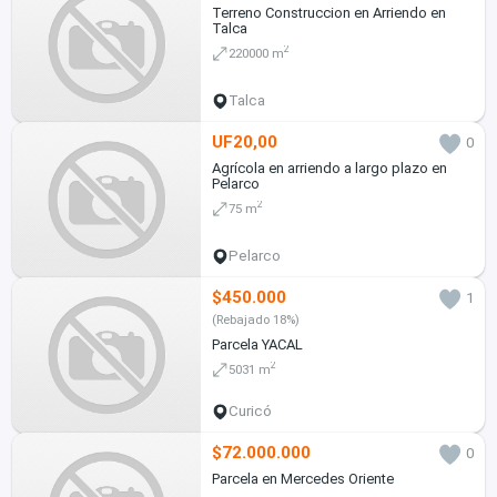
Terreno Construccion en Arriendo en
Talca
2
220000 m
Talca
UF20,00
0
Agrícola en arriendo a largo plazo en
Pelarco
2
75 m
Pelarco
$450.000
1
(Rebajado 18%)
Parcela YACAL
2
5031 m
Curicó
$72.000.000
0
Parcela en Mercedes Oriente