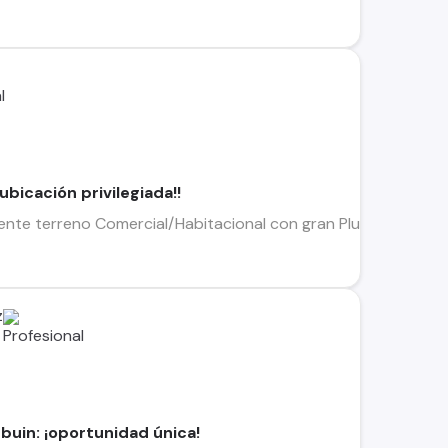
bicación privilegiada!!
nte terreno Comercial/Habitacional con gran Plusvalía en la zo
z
buin: ¡oportunidad única!