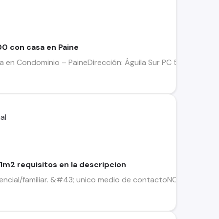
00 con casa en Paine
a en Condominio – PaineDirección: Águila Sur PC 54 Resto, Pa
1m2 requisitos en la descripcion
encial/familiar. &#43; unico medio de contactoNO APTO PAR