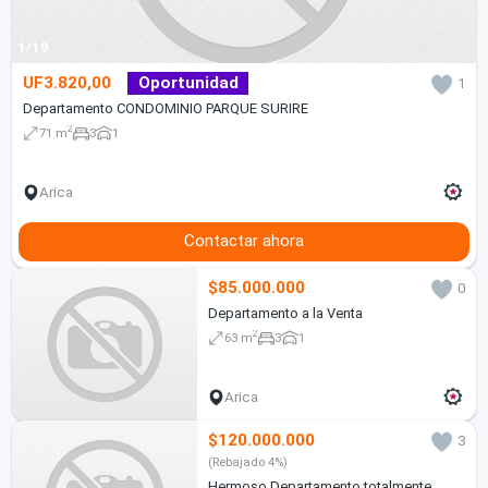
1/19
UF3.820,00
Oportunidad
1
Departamento CONDOMINIO PARQUE SURIRE
2
71 m
3
1
Arica
Contactar ahora
$85.000.000
0
Departamento a la Venta
2
63 m
3
1
Arica
$120.000.000
3
(Rebajado 4%)
Hermoso Departamento totalmente