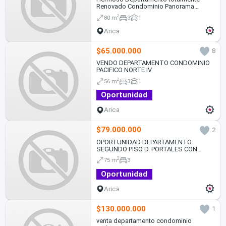
Renovado Condominio Panorama
Panorama Sector Sur de Arica
2
80 m
3
1
Arica
$65.000.000
8
VENDO DEPARTAMENTO CONDOMINIO
PACIFICO NORTE IV
2
56 m
3
1
Oportunidad
Arica
$79.000.000
2
OPORTUNIDAD DEPARTAMENTO
SEGUNDO PISO D. PORTALES CON
AZOLA
2
75 m
3
Oportunidad
Arica
$130.000.000
1
venta departamento condominio