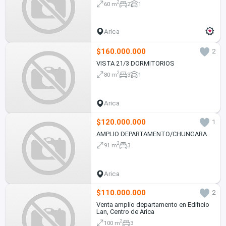
2
60 m
2
1
Arica
$160.000.000
2
VISTA 21/3 DORMITORIOS
2
80 m
3
1
Arica
$120.000.000
1
AMPLIO DEPARTAMENTO/CHUNGARA
2
91 m
3
Arica
$110.000.000
2
Venta amplio departamento en Edificio
Lan, Centro de Arica
2
100 m
3