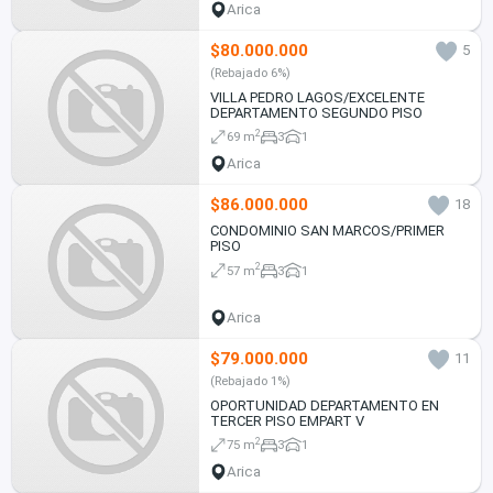
Arica
$80.000.000
5
(Rebajado 6%)
VILLA PEDRO LAGOS/EXCELENTE
DEPARTAMENTO SEGUNDO PISO
2
69 m
3
1
Arica
$86.000.000
18
CONDOMINIO SAN MARCOS/PRIMER
PISO
2
57 m
3
1
Arica
$79.000.000
11
(Rebajado 1%)
OPORTUNIDAD DEPARTAMENTO EN
TERCER PISO EMPART V
2
75 m
3
1
Arica