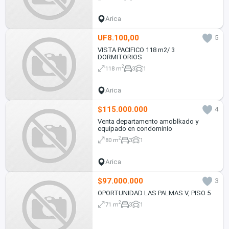
Arica
UF8.100,00
5
VISTA PACIFICO 118 m2/ 3
DORMITORIOS
2
118 m
3
1
Arica
$115.000.000
4
Venta departamento amoblkado y
equipado en condominio
2
80 m
3
1
Arica
$97.000.000
3
OPORTUNIDAD LAS PALMAS V, PISO 5
2
71 m
3
1