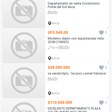
Departamento en venta Condominio
Portal del Sol Arica
3
1
Arica
UF5.549,00
2
Moderno depto con espectacular vista -
2D2B (156923)
2
62 m
2
1
Arica
$58.000.000
2
se vende Dpto. 1er piso Leonel Valcarce
3
1
Arica
$110.000.000
3
EXCELENTE DEPARTAMENTO PLAZA
COLÓN AMOBLADO/ 86 M2