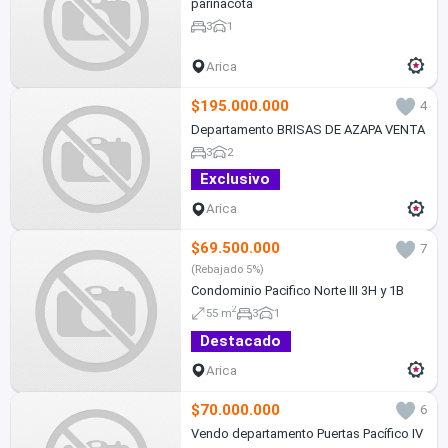
parinacota
3
1
Arica
$195.000.000
4
Departamento BRISAS DE AZAPA VENTA
3
2
Exclusivo
Arica
$69.500.000
7
(Rebajado 5%)
Condominio Pacifico Norte III 3H y 1B
2
55 m
3
1
Destacado
Arica
$70.000.000
6
Vendo departamento Puertas Pacífico IV