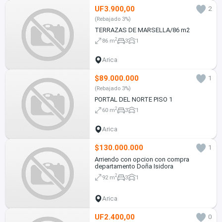
UF3.900,00
2
(Rebajado 3%)
TERRAZAS DE MARSELLA/86 m2
2
86 m
3
1
Arica
$89.000.000
1
(Rebajado 3%)
PORTAL DEL NORTE PISO 1
2
60 m
3
1
Arica
$130.000.000
1
Arriendo con opcion con compra
departamento Doña Isidora
2
92 m
3
1
Arica
UF2.400,00
0