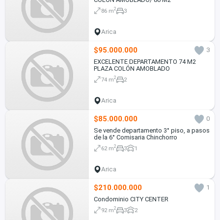
2
86 m
3
Arica
$95.000.000
3
EXCELENTE DEPARTAMENTO 74 M2
PLAZA COLÓN AMOBLADO
2
74 m
2
Arica
$85.000.000
0
Se vende departamento 3° piso, a pasos
de la 6° Comisaria Chinchorro
2
62 m
3
1
Arica
$210.000.000
1
Condominio CITY CENTER
2
92 m
3
2