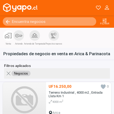
FILTRAR
Venta
Arriendo
Arriendo de Temporada
Proyectos nuevos
Propiedades de negocio en venta en Arica & Parinacota
Filtros aplicados
Negocios
UF16.250,00
0
Terreno Industrial , 4000 m2 , Entrada
Lluta Km 1
2
4000 m
Arica