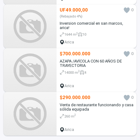
UF49.000,00
0
(Rebajado 4%)
Inversion comercial en san marcos,
arica!
2
1644 m
10
Arica
$700.000.000
0
AZAPA /AVÍCOLA CON 60 AÑOS DE
TRAYECTORIA
2
14000 m
4
Arica
$290.000.000
0
Venta de restaurante funcionando y casa
sólida equipada
2
260 m
Arica