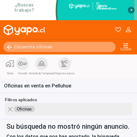
×
FILTRAR
Venta
Arriendo
Arriendo de Temporada
Proyectos nuevos
Oficinas en venta en Pelluhue
Filtros aplicados
Oficinas
Su búsqueda no mostró ningún anuncio.
Con los datos que nos has aportado, la búsqueda