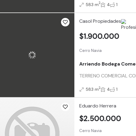
2
583 m
4
1
Casol Propiedades
$1.900.000
Cerro Navia
Arriendo Bodega Comer
TERRENO COMERCIAL CON E
2
583 m
4
1
Eduardo Herrera
$2.500.000
Cerro Navia