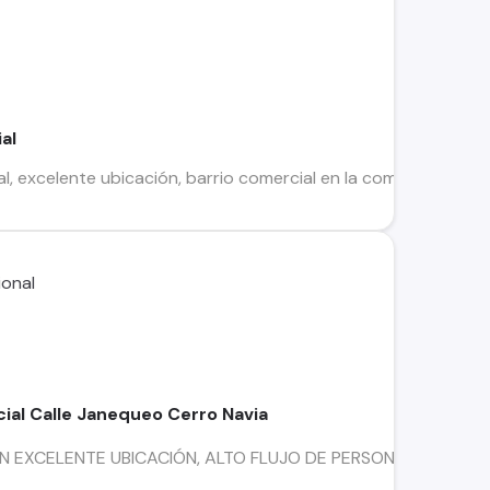
al
l, excelente ubicación, barrio comercial en la comuna de cerro
al Calle Janequeo Cerro Navia
XCELENTE UBICACIÓN, ALTO FLUJO DE PERSONAS Cuenta con: Te