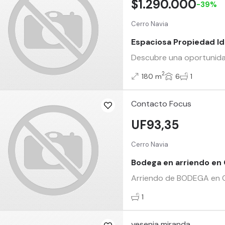
$1.290.000
-39%
Cerro Navia
Espaciosa Propiedad Id
Descubre una oportunidad 
2
180 m
6
1
Contacto Focus
UF93,35
Cerro Navia
Bodega en arriendo en 
Arriendo de BODEGA en C
1
yesenia miranda