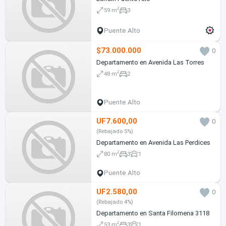
2
59 m
3
Puente Alto
$73.000.000
0
Departamento en Avenida Las Torres
2
48 m
2
Puente Alto
UF7.600,00
0
(Rebajado 5%)
Departamento en Avenida Las Perdices
2
80 m
3
1
Puente Alto
UF2.580,00
0
(Rebajado 4%)
Departamento en Santa Filomena 3118
2
53 m
3
1