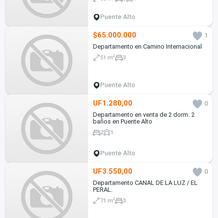
Puente Alto
$65.000.000
1
Departamento en Camino Internacional
2
51 m
3
Puente Alto
UF1.280,00
0
Departamento en venta de 2 dorm. 2
baños en Puente Alto
2
1
Puente Alto
UF3.550,00
0
Departamento CANAL DE LA LUZ / EL
PERAL.
2
71 m
3