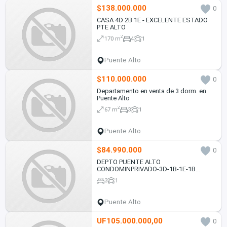
$138.000.000
0
CASA 4D 2B 1E - EXCELENTE ESTADO
PTE ALTO
2
170 m
4
1
Puente Alto
$110.000.000
0
Departamento en venta de 3 dorm. en
Puente Alto
2
67 m
3
1
Puente Alto
$84.990.000
0
DEPTO PUENTE ALTO
CONDOMINPRIVADO-3D-1B-1E-1B
PRECIO REBAJAD
3
1
Puente Alto
UF105.000.000,00
0