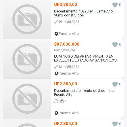
UF3.300,00
0
Departamento 4D/2B en Puente Alto I
90m2 construídos
2
90 m
4
1
Puente Alto
$87.000.000
0
(Rebajado 2%)
LUMINOSO DEPARTARTAMENTO EN
EXCELENTE ESTADO AV SAN CARLOS
2
52 m
2
1
Puente Alto
UF2.800,00
0
Departamento en venta de 3 dorm. en
Puente Alto
3
1
Puente Alto
UF2.800,00
0