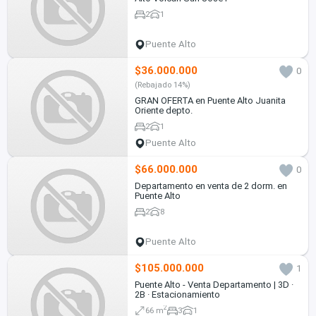
2
1
Puente Alto
$36.000.000
0
(Rebajado 14%)
GRAN OFERTA en Puente Alto Juanita
Oriente depto.
2
1
Puente Alto
$66.000.000
0
Departamento en venta de 2 dorm. en
Puente Alto
2
8
Puente Alto
$105.000.000
1
Puente Alto - Venta Departamento | 3D ·
2B · Estacionamiento
2
66 m
3
1