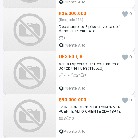
Puente Alto
$35.000.000
0
(Rebajado 13%)
Departamento 3 piso en venta de 1
dorm. en Puente Alto
1
Puente Alto
UF3.600,00
0
Venta Espectacular Departamento
3d+2b+1e Puen (116520)
2
70 m
3
1
Puente Alto
$90.000.000
0
LA MEJOR OPCION DE COMPRA EN
PUENTE ALTO ORIENTE 2D+1B+1E
2
10
Puente Alto