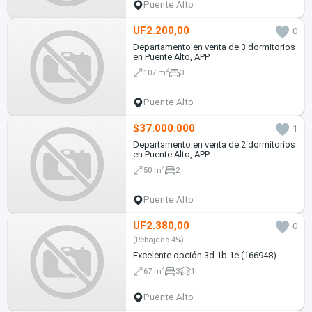
Puente Alto
UF2.200,00
0
Departamento en venta de 3 dormitorios
en Puente Alto, APP
2
107 m
3
Puente Alto
$37.000.000
1
Departamento en venta de 2 dormitorios
en Puente Alto, APP
2
50 m
2
Puente Alto
UF2.380,00
0
(Rebajado 4%)
Excelente opción 3d 1b 1e (166948)
2
67 m
3
1
Puente Alto