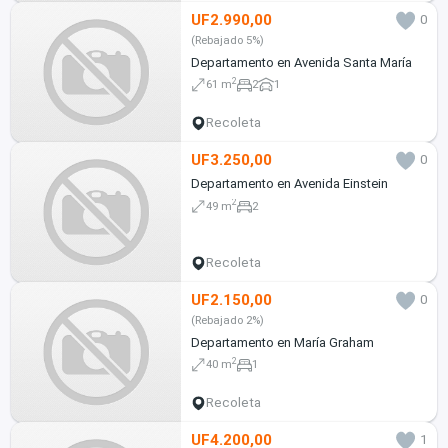
UF2.990,00
0
(Rebajado 5%)
Departamento en Avenida Santa María
2
61 m
2
1
Recoleta
UF3.250,00
0
Departamento en Avenida Einstein
2
49 m
2
Recoleta
UF2.150,00
0
(Rebajado 2%)
Departamento en María Graham
2
40 m
1
Recoleta
UF4.200,00
1