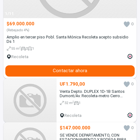
1/11
$69.000.000
0
(Rebajado 4%)
Amplio en tercer piso Pobl. Santa Mónica Recoleta acepto subsidio
Ds 1
2
55 m
3
1
Recoleta
Contactar ahora
UF1.790,00
0
Venta Depto. DUPLEX 1D-1B Santos
Dumont/Av. Recoleta-metro Cerro
Blanco(c/bodega)
2
32 m
1
Recoleta
$147.000.000
0
SE VENDE DEPARTAMENTO, CON
ESTACIONAMIENTO Y BODEGA PARA