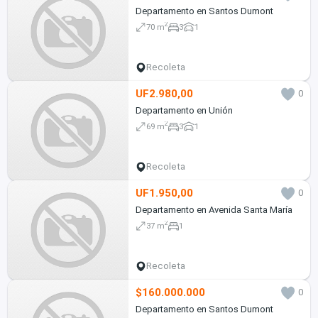
Departamento en Santos Dumont
2
70 m
3
1
Recoleta
UF2.980,00
0
Departamento en Unión
2
69 m
3
1
Recoleta
UF1.950,00
0
Departamento en Avenida Santa María
2
37 m
1
Recoleta
$160.000.000
0
Departamento en Santos Dumont