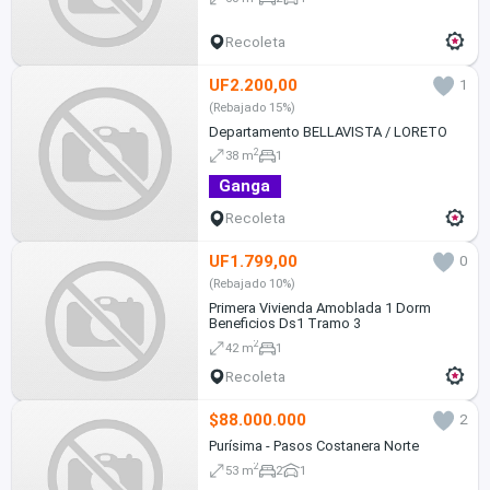
Recoleta
UF2.200,00
1
(Rebajado 15%)
Departamento BELLAVISTA / LORETO
2
38 m
1
Ganga
Recoleta
UF1.799,00
0
(Rebajado 10%)
Primera Vivienda Amoblada 1 Dorm
Beneficios Ds1 Tramo 3
2
42 m
1
Recoleta
$88.000.000
2
Purísima - Pasos Costanera Norte
2
53 m
2
1