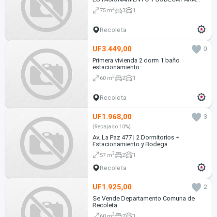
HABITAR O INVERTIR
2
75 m
3
1
Recoleta
UF3.449,00
0
Primera vivienda 2 dorm 1 baño
estacionamiento
2
60 m
2
1
Recoleta
UF1.968,00
3
(Rebajado 10%)
Av. La Paz 477 | 2 Dormitorios +
Estacionamiento y Bodega
2
57 m
2
1
Recoleta
UF1.925,00
2
Se Vende Departamento Comuna de
Recoleta
2
60 m
2
1