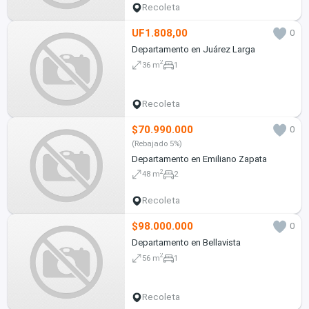
Recoleta
UF1.808,00
0
Departamento en Juárez Larga
2
36 m
1
Recoleta
$70.990.000
0
(Rebajado 5%)
Departamento en Emiliano Zapata
2
48 m
2
Recoleta
$98.000.000
0
Departamento en Bellavista
2
56 m
1
Recoleta