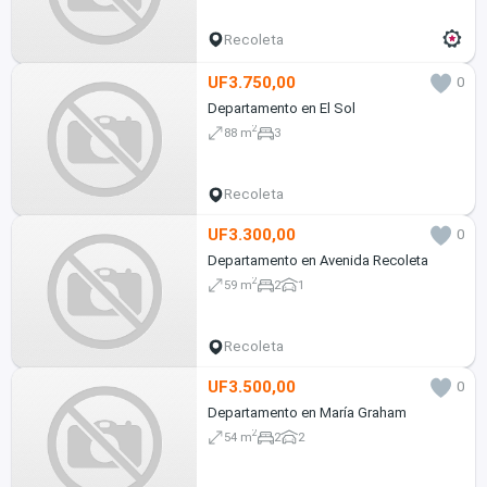
Recoleta
UF3.750,00
0
Departamento en El Sol
2
88 m
3
Recoleta
UF3.300,00
0
Departamento en Avenida Recoleta
2
59 m
2
1
Recoleta
UF3.500,00
0
Departamento en María Graham
2
54 m
2
2