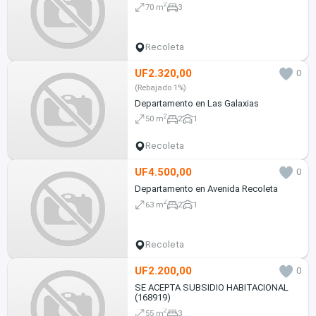
2
70 m
3
Recoleta
UF2.320,00
0
(Rebajado 1%)
Departamento en Las Galaxias
2
50 m
2
1
Recoleta
UF4.500,00
0
Departamento en Avenida Recoleta
2
63 m
2
1
Recoleta
UF2.200,00
0
SE ACEPTA SUBSIDIO HABITACIONAL
(168919)
2
55 m
3