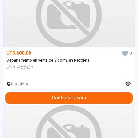
1/13
UF3.600,00
0
Departamento en venta de 2 dorm. en Recoleta
2
59 m
2
1
Recoleta
Contactar ahora