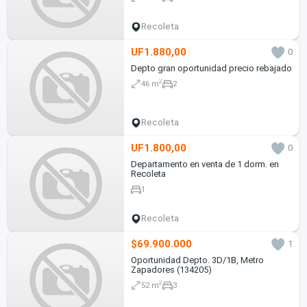
Recoleta
UF1.880,00
0
Depto gran oportunidad precio rebajado
2
46 m
2
Recoleta
UF1.800,00
0
Departamento en venta de 1 dorm. en
Recoleta
1
Recoleta
$69.900.000
1
Oportunidad Depto. 3D/1B, Metro
Zapadores (134205)
2
52 m
3