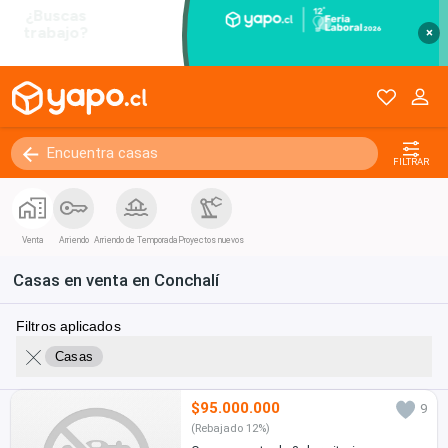
×
FILTRAR
Venta
Arriendo
Arriendo de Temporada
Proyectos nuevos
Casas en venta en Conchalí
Filtros aplicados
Casas
$95.000.000
9
(Rebajado 12%)