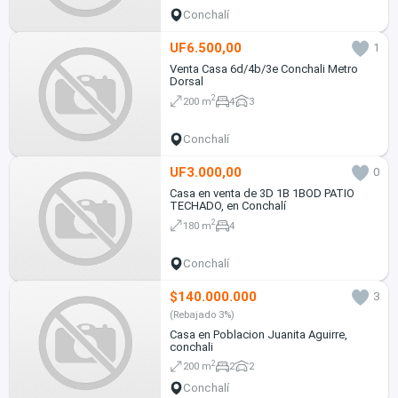
Conchalí
UF6.500,00
1
Venta Casa 6d/4b/3e Conchali Metro
Dorsal
2
200 m
4
3
Conchalí
UF3.000,00
0
Casa en venta de 3D 1B 1BOD PATIO
TECHADO, en Conchalí
2
180 m
4
Conchalí
$140.000.000
3
(Rebajado 3%)
Casa en Poblacion Juanita Aguirre,
conchali
2
200 m
2
2
Conchalí