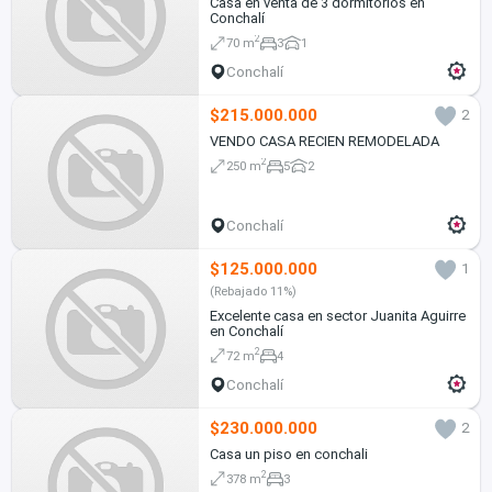
Casa en venta de 3 dormitorios en
Conchalí
2
70 m
3
1
Conchalí
$215.000.000
2
VENDO CASA RECIEN REMODELADA
2
250 m
5
2
Conchalí
$125.000.000
1
(Rebajado 11%)
Excelente casa en sector Juanita Aguirre
en Conchalí
2
72 m
4
Conchalí
$230.000.000
2
Casa un piso en conchali
2
378 m
3