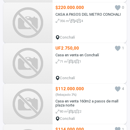
$220.000.000
0
CASA A PASOS DEL METRO CONCHALI
2
356 m
4
4
Conchalí
UF2.750,00
1
Casa en venta en Conchalí
2
71 m
3
1
Conchalí
$112.000.000
4
(Rebajado 3%)
Casa en venta 160m2 a pasos de mall
plaza norte
2
80 m
2
2
Conchalí
$114.000.000
1