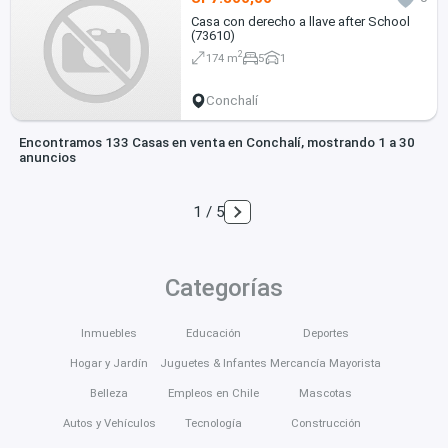
Casa con derecho a llave after School
(73610)
2
174 m
5
1
Conchalí
Encontramos 133 Casas en venta en Conchalí, mostrando 1 a 30
anuncios
1 / 5
Categorías
Inmuebles
Educación
Deportes
Hogar y Jardín
Juguetes & Infantes
Mercancía Mayorista
Belleza
Empleos en Chile
Mascotas
Autos y Vehículos
Tecnología
Construcción