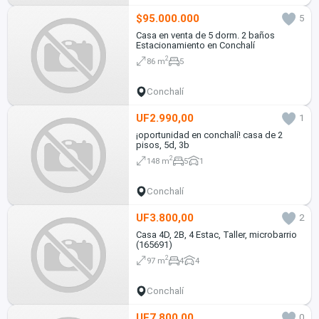
$95.000.000
5
Casa en venta de 5 dorm. 2 baños
Estacionamiento en Conchalí
2
86 m
5
Conchalí
UF2.990,00
1
¡oportunidad en conchalí! casa de 2
pisos, 5d, 3b
2
148 m
5
1
Conchalí
UF3.800,00
2
Casa 4D, 2B, 4 Estac, Taller, microbarrio
(165691)
2
97 m
4
4
Conchalí
UF7.800,00
0