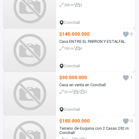
2
208 m
3
Conchalí
$140.000.000
0
Casa ENTRE EL PARRON Y ESTALFAL
2
100 m
4
Conchalí
$90.000.000
1
Casa en venta en Conchalí
2
32 m
1
2
Conchalí
$180.000.000
0
Terreno de Esquina con 2 Casas 292 m
Conchalí
2