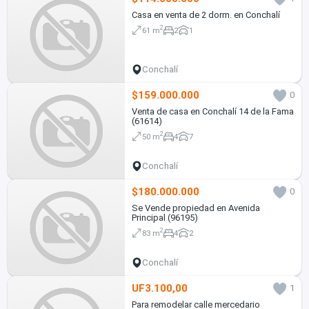
Casa en venta de 2 dorm. en Conchalí
2
61 m
2
1
Conchalí
$159.000.000
0
Venta de casa en Conchalí 14 de la Fama
(61614)
2
50 m
4
7
Conchalí
$180.000.000
0
Se Vende propiedad en Avenida
Principal (96195)
2
83 m
4
2
Conchalí
UF3.100,00
1
Para remodelar calle mercedario