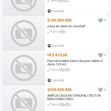
60 m
5
2
Conchalí
$100.000.000
0
¡casa en venta en conchalí!
2
123 m
5
Conchalí
UF2.810,00
0
Para remodelar-baron de juras reales-4
dorm 125 m2
2
125 m
4
1
Conchalí
$320.000.000
0
AMPLIA CASA EN CONCHALI SECTOR
BIEN CONECTADO
2
100 m
4
4