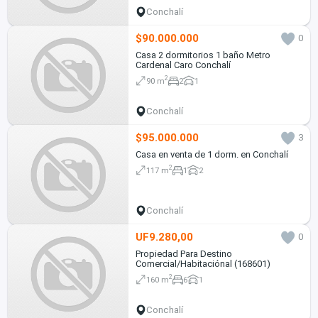
Conchalí
$90.000.000
0
Casa 2 dormitorios 1 baño Metro
Cardenal Caro Conchalí
2
90 m
2
1
Conchalí
$95.000.000
3
Casa en venta de 1 dorm. en Conchalí
2
117 m
1
2
Conchalí
UF9.280,00
0
Propiedad Para Destino
Comercial/Habitaciónal (168601)
2
160 m
6
1
Conchalí