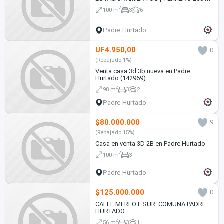
2
100 m
3
6
Padre Hurtado
UF4.950,00
0
(Rebajado 1%)
Venta casa 3d 3b nueva en Padre
Hurtado (142969)
2
98 m
3
2
Padre Hurtado
$80.000.000
9
(Rebajado 15%)
Casa en venta 3D 2B en Padre Hurtado
2
100 m
3
Padre Hurtado
$125.000.000
0
CALLE MERLOT SUR. COMUNA PADRE
HURTADO
2
56 m
3
1