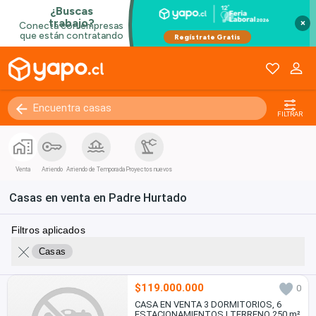
×
FILTRAR
Venta
Arriendo
Arriendo de Temporada
Proyectos nuevos
Casas en venta en Padre Hurtado
Filtros aplicados
Casas
$119.000.000
0
CASA EN VENTA 3 DORMITORIOS, 6
ESTACIONAMIENTOS | TERRENO 250 m²