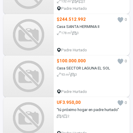
2
132 m
4
2
Padre Hurtado
$244.512.992
0
Casa SANTA HERMINIA II
2
178 m
3
Padre Hurtado
$100.000.000
0
Casa SECTOR LAGUNA EL SOL
2
93 m
3
Padre Hurtado
UF3.950,00
0
“tú próximo hogar en padre hurtado”
3
2