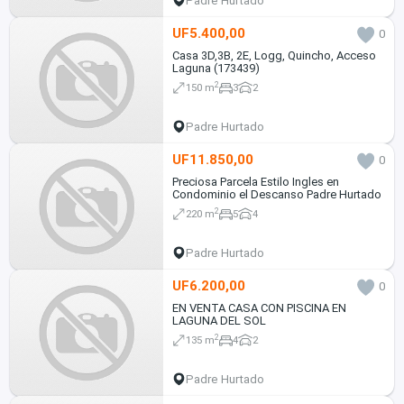
Padre Hurtado
UF5.400,00
0
Casa 3D,3B, 2E, Logg, Quincho, Acceso
Laguna (173439)
2
150 m
3
2
Padre Hurtado
UF11.850,00
0
Preciosa Parcela Estilo Ingles en
Condominio el Descanso Padre Hurtado
2
220 m
5
4
Padre Hurtado
UF6.200,00
0
EN VENTA CASA CON PISCINA EN
LAGUNA DEL SOL
2
135 m
4
2
Padre Hurtado