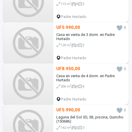
2
115 m
4
3
Padre Hurtado
UF5.990,00
0
Casa en venta de 3 dorm. en Padre
Hurtado
2
120 m
3
2
Padre Hurtado
UF8.950,00
0
Casa en venta de 4 dorm. en Padre
Hurtado
2
206 m
4
4
Padre Hurtado
UF5.990,00
0
Laguna del Sol 3D, 3B, piscina, Quincho
(150686)
2
142 m
3
3