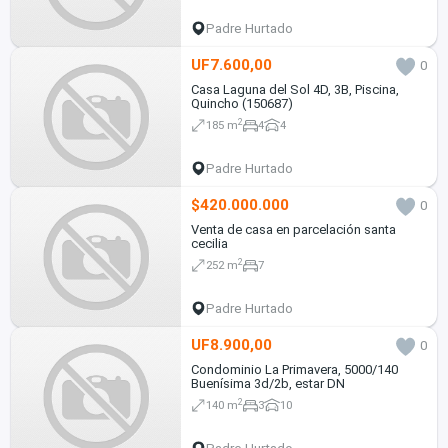
Padre Hurtado
UF7.600,00
0
Casa Laguna del Sol 4D, 3B, Piscina,
Quincho (150687)
2
185 m
4
4
Padre Hurtado
$420.000.000
0
Venta de casa en parcelación santa
cecilia
2
252 m
7
Padre Hurtado
UF8.900,00
0
Condominio La Primavera, 5000/140
Buenísima 3d/2b, estar DN
2
140 m
3
10