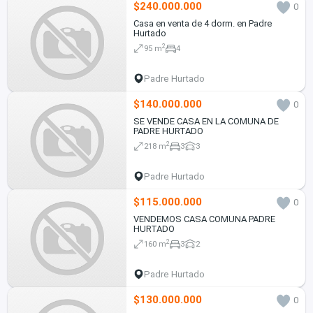
$240.000.000
0
Casa en venta de 4 dorm. en Padre
Hurtado
2
95 m
4
Padre Hurtado
$140.000.000
0
SE VENDE CASA EN LA COMUNA DE
PADRE HURTADO
2
218 m
3
3
Padre Hurtado
$115.000.000
0
VENDEMOS CASA COMUNA PADRE
HURTADO
2
160 m
3
2
Padre Hurtado
$130.000.000
0