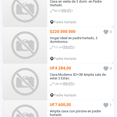
Casa en venta de 3 dorm. en Padre
Hurtado
2
60 m
3
1
Padre Hurtado
$220.000.000
0
Hogar ideal en padre hurtado, 3
dormitorios
2
111 m
3
2
Padre Hurtado
UF4.284,00
0
Casa Moderna 3D+3B Amplia sala de
estar 2 Estac.
2
124 m
3
2
Padre Hurtado
UF7.600,00
1
Amplia casa con piscina en padre
hurtado