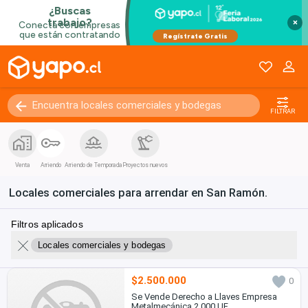
×
FILTRAR
Venta
Arriendo
Arriendo de Temporada
Proyectos nuevos
Locales comerciales para arrendar en San Ramón.
Filtros aplicados
Locales comerciales y bodegas
$2.500.000
0
Se Vende Derecho a Llaves Empresa
Metalmecánica 2.000 UF