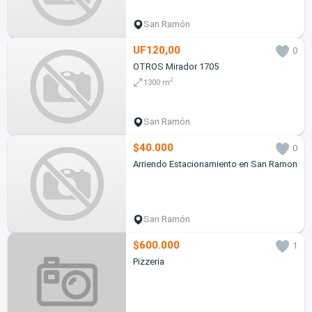
San Ramón
UF120,00
0
OTROS Mirador 1705
2
1300 m
San Ramón
$40.000
0
Arriendo Estacionamiento en San Ramon
San Ramón
$600.000
1
Pizzeria