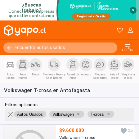
×
FILTRAR
Autos
Autos
Motos
Camiones, Buses y
Arriendo de
Yo busco
Piezas y
Yates &
Maquinaria
Usados
Nuevos
Casa Rodante
Autos
Accesorios
Barcos
pesada
Volkswagen T-cross en Antofagasta
Filtros aplicados
×
×
Autos Usados
Volkswagen
T-cross
$9.600.000
25
Volkswagen t-cross