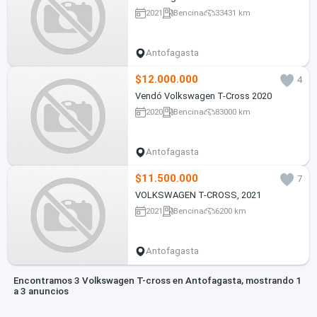
2021
Bencina
33431 km
Antofagasta
$12.000.000
4
Vendó Volkswagen T-Cross 2020
2020
Bencina
83000 km
Antofagasta
$11.500.000
7
VOLKSWAGEN T-CROSS, 2021
2021
Bencina
6200 km
Antofagasta
Encontramos 3 Volkswagen T-cross en Antofagasta, mostrando 1
a 3 anuncios