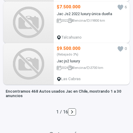
$7.500.000
6
Jac Js2 2022 luxury única dueña
2022
Bencina
19800 km
Talcahuano
$9.500.000
0
(Rebajado 3%)
Jac js2 luxury
2024
Bencina
3700 km
Las Cabras
Encontramos 468 Autos usados Jac en Chile, mostrando 1 a 30
anuncios
1 / 16