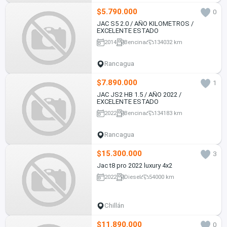
$5.790.000
0
JAC S5 2.0 / AÑO KILOMETROS /
EXCELENTE ESTADO
2014
Bencina
134032 km
Rancagua
$7.890.000
1
JAC JS2 HB 1.5 / AÑO 2022 /
EXCELENTE ESTADO
2022
Bencina
134183 km
Rancagua
$15.300.000
3
Jac t8 pro 2022 luxury 4x2
2022
Diesel
54000 km
Chillán
$11.890.000
0