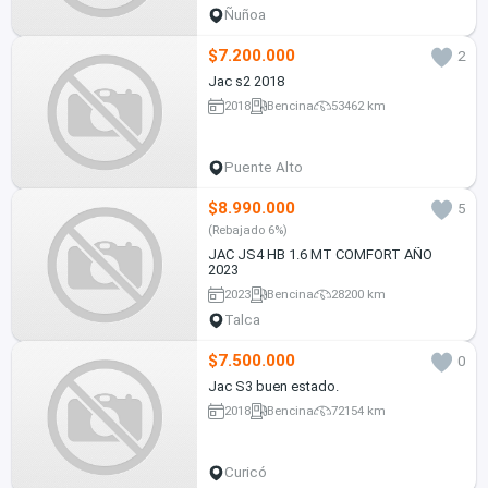
Ñuñoa
$7.200.000
2
Jac s2 2018
2018
Bencina
53462 km
Puente Alto
$8.990.000
5
(Rebajado 6%)
JAC JS4 HB 1.6 MT COMFORT AÑO
2023
2023
Bencina
28200 km
Talca
$7.500.000
0
Jac S3 buen estado.
2018
Bencina
72154 km
Curicó