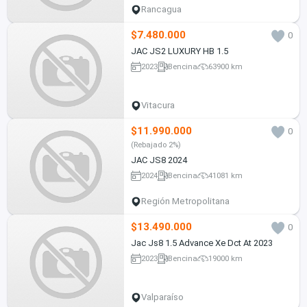
Rancagua
$7.480.000
0
JAC JS2 LUXURY HB 1.5
2023
Bencina
63900 km
Vitacura
$11.990.000
0
(Rebajado 2%)
JAC JS8 2024
2024
Bencina
41081 km
Región Metropolitana
$13.490.000
0
Jac Js8 1.5 Advance Xe Dct At 2023
2023
Bencina
19000 km
Valparaíso