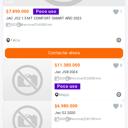
1/20
$7.890.000
Poco uso
1
JAC JS2 1.5 MT COMFORT SMART AÑO 2023
2023
Bencina
43000 km
Talca
Contactar ahora
$11.380.000
0
Jac JS8 2024
2024
Bencina
22000 km
Poco uso
Maipú
$6.980.000
0
Jac S2 2020
2020
Bencina
81290 km