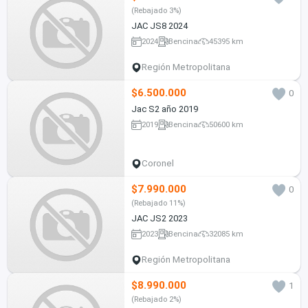
(Rebajado 3%)
JAC JS8 2024
2024
Bencina
45395 km
Región Metropolitana
$6.500.000
0
Jac S2 año 2019
2019
Bencina
50600 km
Coronel
$7.990.000
0
(Rebajado 11%)
JAC JS2 2023
2023
Bencina
32085 km
Región Metropolitana
$8.990.000
1
(Rebajado 2%)