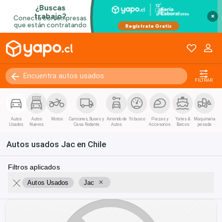
×
FILTRAR
Autos
Autos
Motos
Camiones, Buses y
Arriendo de
Yo busco
Piezas y
Yates &
Maquinaria
Usados
Nuevos
Casa Rodante
Autos
Accesorios
Barcos
pesada
Autos usados Jac en Chile
Filtros aplicados
×
Autos Usados
Jac