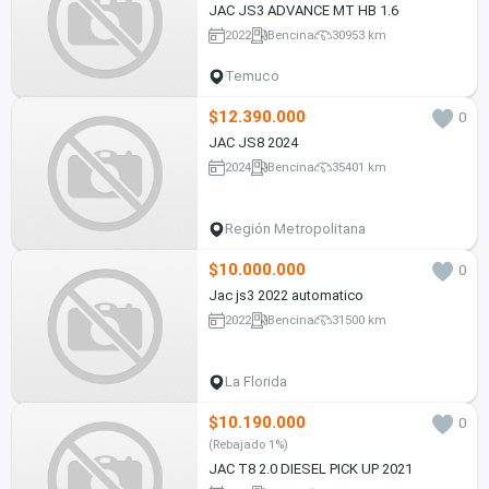
JAC JS3 ADVANCE MT HB 1.6
2022
Bencina
30953 km
Temuco
$12.390.000
0
JAC JS8 2024
2024
Bencina
35401 km
Región Metropolitana
$10.000.000
0
Jac js3 2022 automatico
2022
Bencina
31500 km
La Florida
$10.190.000
0
(Rebajado 1%)
JAC T8 2.0 DIESEL PICK UP 2021