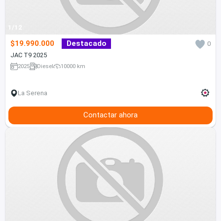
1/12
$19.990.000
Destacado
0
JAC T9 2025
2025
Diesel
10000 km
La Serena
Contactar ahora