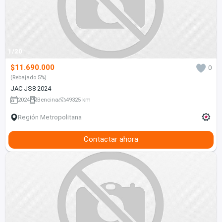
1/20
$11.690.000
0
(Rebajado 5%)
JAC JS8 2024
2024
Bencina
49325 km
Región Metropolitana
Contactar ahora