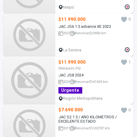
Maipú
$11.990.000
0
JAC JS6 1.5 advance XE 2023
2023
Bencina
9400 km
La Serena
$11.990.000
1
(Rebajado 5%)
JAC JS8 2024
2024
Bencina
41569 km
Urgente
Región Metropolitana
$7.690.000
0
JAC S2 1.5 / AÑO KILOMETROS /
EXCELENTE ESTADO
2019
Bencina
102787 km