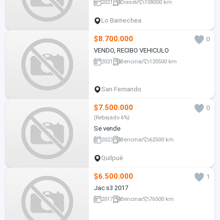
2021
Diesel
108000 km
Lo Barnechea
$8.700.000
0
VENDO, RECIBO VEHICULO
2021
Bencina
120500 km
San Fernando
$7.500.000
0
(Rebajado 6%)
Se vende
2023
Bencina
62500 km
Quilpué
$6.500.000
1
Jac s3 2017
2017
Bencina
76500 km