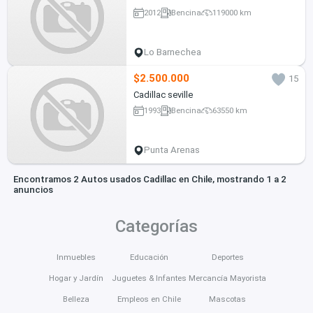
2012
Bencina
119000 km
Lo Barnechea
$2.500.000
15
Cadillac seville
1993
Bencina
63550 km
Punta Arenas
Encontramos 2 Autos usados Cadillac en Chile, mostrando 1 a 2
anuncios
Categorías
Inmuebles
Educación
Deportes
Hogar y Jardín
Juguetes & Infantes
Mercancía Mayorista
Belleza
Empleos en Chile
Mascotas