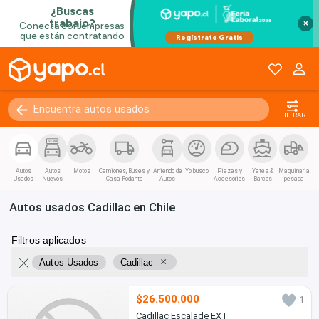
×
FILTRAR
Autos
Autos
Motos
Camiones, Buses y
Arriendo de
Yo busco
Piezas y
Yates &
Maquinaria
Usados
Nuevos
Casa Rodante
Autos
Accesorios
Barcos
pesada
Autos usados Cadillac en Chile
Filtros aplicados
×
Autos Usados
Cadillac
$26.500.000
1
Cadillac Escalade EXT