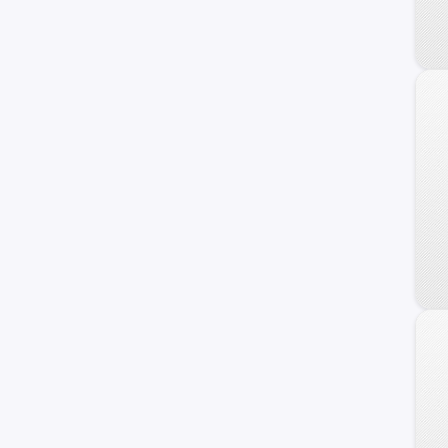
Porsche
MINI
BYD
Jetour
Lifan
otros +
Chrysler
GAC Motors
Faw
Omoda
Seat
Jaguar