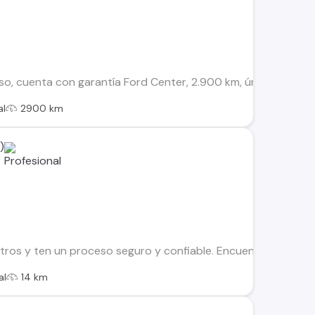
o, cuenta con garantía Ford Center, 2.900 km, único dueño, C
al
2900 km
)
os y ten un proceso seguro y confiable. Encuentra el ideal par
al
14 km