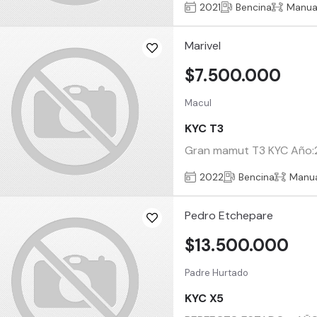
2021
Bencina
Manua
Marivel
$7.500.000
Macul
KYC T3
Gran mamut T3 KYC Año:2
2022
Bencina
Manu
Pedro Etchepare
$13.500.000
Padre Hurtado
KYC X5