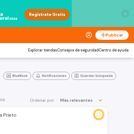
×
Publicar
Explorar tiendas
Consejos de seguridad
Centro de ayuda
BlueBook
Notificaciones
Guardar búsqueda
ios
Ordenar por
Más relevantes
a Prieto