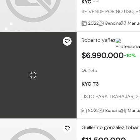
KYC --
SE VENDE POR NO USO, E
2022
Bencina
Manu
Roberto yañez
$6.990.000
-10%
Quillota
KYC T3
LISTO PARA TRABAJAR, 
2022
Bencina
Manu
Guillermo gonzalez tobar