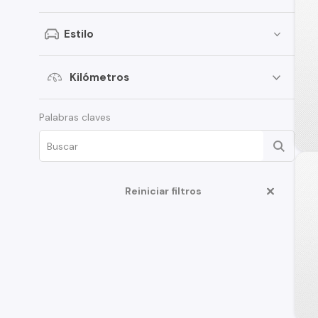
Volkswagen
Estilo
SsangYong
Renault
Kilómetros
Citroen
Palabras claves
Chery
Subaru
Great Wall
Reiniciar filtros
Jeep
MG
Jac
Mercedes Benz
Changan