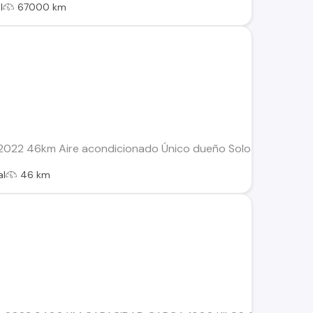
l
67000 km
022 46km Aire acondicionado Único dueño Solo reales inte
al
46 km