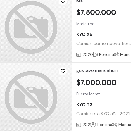
luis
$7.500.000
Mariquina
KYC X5
Camión cómo nuevo tiene 
2020
Bencina
Manu
gustavo maricahuin
$7.000.000
Puerto Montt
KYC T3
Camioneta KYC año 2021, e
2021
Bencina
Manua