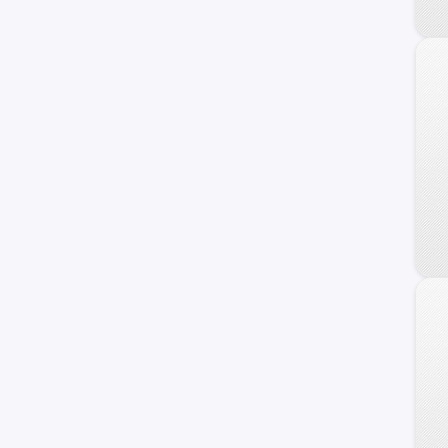
Dongfeng
DFSK
Foton
Daewoo
Geely
Land Rover
Brilliance
Daihatsu
BAIC
JMC
Skoda
ZX Auto