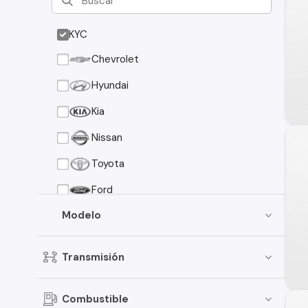
KYC
Chevrolet
Hyundai
Kia
Nissan
Toyota
Ford
Modelo
Suzuki
Peugeot
Transmisión
Mazda
Mitsubishi
Combustible