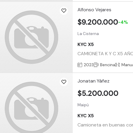
Alfonso Vejares
$9.200.000
-4%
La Cisterna
KYC X5
CAMIONETA K Y C X5 AÑ
2023
Bencina
Manu
Jonatan Yáñez
$5.200.000
Maipú
KYC X5
Camioneta en buenas cond