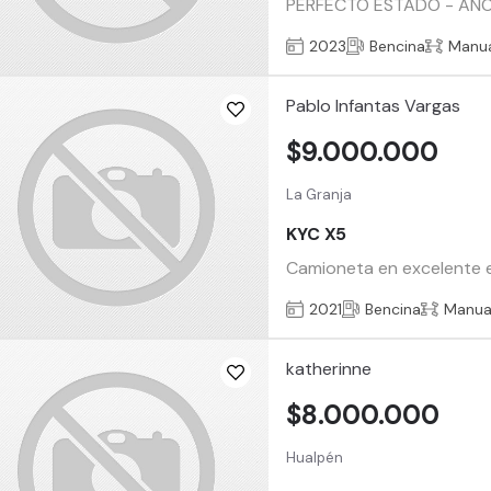
PERFECTO ESTADO - AÑO
2023
Bencina
Manu
Pablo Infantas Vargas
$9.000.000
La Granja
KYC X5
Camioneta en excelente e
2021
Bencina
Manua
katherinne
$8.000.000
Hualpén