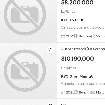
$8.200.000
La Florida
KYC X5 PLUS
Vehículo con muy poco us
2022
Bencina
Manu
Autotattersall (La Serena
$10.190.000
Coquimbo
KYC Gran Mamut
Cambia tu auto con nosotr
2025
Bencina
Manu