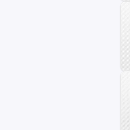
BMW
Fiat
Honda
Dodge
Mahindra
Audi
Maxus
Samsung
Volvo
Opel
Haval
Ram