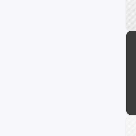
Jaecoo
Alfa Romeo
ZNA
DS
Tata
Hafei
Lexus
Cupra
Exeed
Infiniti
Maserati
Haima
Zotye