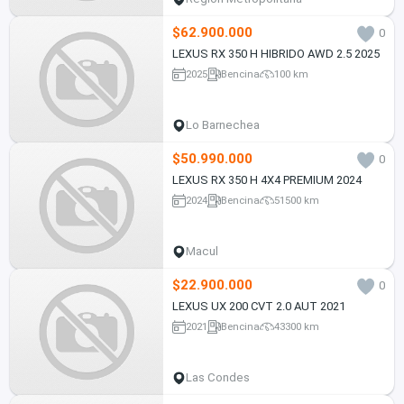
$62.900.000
0
LEXUS RX 350 H HIBRIDO AWD 2.5 2025
2025
Bencina
100 km
Lo Barnechea
$50.990.000
0
LEXUS RX 350 H 4X4 PREMIUM 2024
2024
Bencina
51500 km
Macul
$22.900.000
0
LEXUS UX 200 CVT 2.0 AUT 2021
2021
Bencina
43300 km
Las Condes