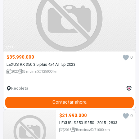
1/11
$35.990.000
0
LEXUS RX 350 3.5 plus 4x4 AT 5p 2023
2023
Bencina
125000 km
Recoleta
Contactar ahora
$21.990.000
0
LEXUS IS350 IS350 - 2015 | 2833
2015
Bencina
71000 km