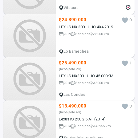
Vitacura
$24.890.000
0
LEXUS NX 300 LUJO 4X4 2019
2019
Bencina
86000 km
Lo Barnechea
$25.490.000
1
(Rebajado 2%)
LEXUS NX300 LUJO 45.000KM
2018
Bencina
45000 km
Las Condes
$13.490.000
3
(Rebajado 4%)
Lexus IS 250 2.5 AT (2014)
2014
Bencina
143955 km
Región Metropolitana