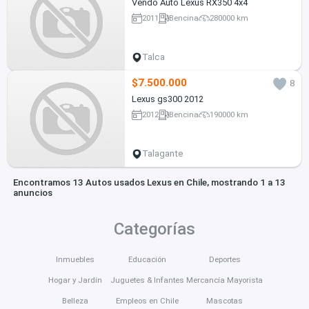
Vendo Auto Lexus RX350 4x4
2011
Bencina
280000 km
Talca
$7.500.000
8
Lexus gs300 2012
2012
Bencina
190000 km
Talagante
Encontramos 13 Autos usados Lexus en Chile, mostrando 1 a 13
anuncios
Categorías
Inmuebles
Educación
Deportes
Hogar y Jardín
Juguetes & Infantes
Mercancía Mayorista
Belleza
Empleos en Chile
Mascotas