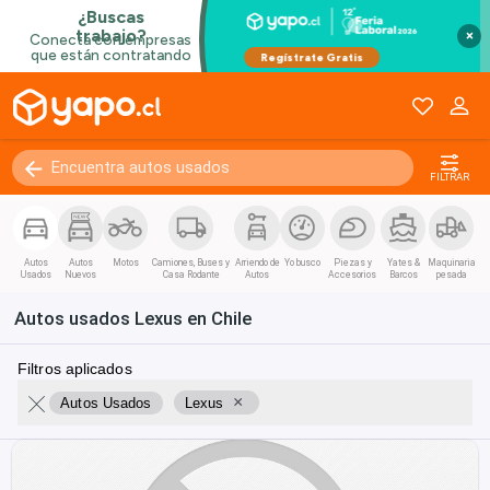
×
FILTRAR
Autos
Autos
Motos
Camiones, Buses y
Arriendo de
Yo busco
Piezas y
Yates &
Maquinaria
Usados
Nuevos
Casa Rodante
Autos
Accesorios
Barcos
pesada
Autos usados Lexus en Chile
Filtros aplicados
×
Autos Usados
Lexus