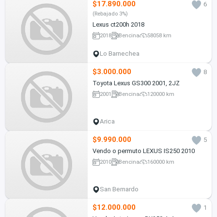
$17.890.000
6
(Rebajado 3%)
Lexus ct200h 2018
2018
Bencina
58058 km
Lo Barnechea
$3.000.000
8
Toyota Lexus GS300 2001, 2JZ
2001
Bencina
120000 km
Arica
$9.990.000
5
Vendo o permuto LEXUS IS250 2010
2010
Bencina
160000 km
San Bernardo
$12.000.000
1