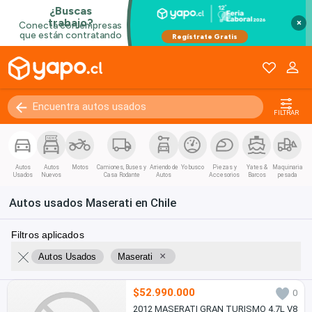
×
FILTRAR
Autos
Autos
Motos
Camiones, Buses y
Arriendo de
Yo busco
Piezas y
Yates &
Maquinaria
Usados
Nuevos
Casa Rodante
Autos
Accesorios
Barcos
pesada
Autos usados Maserati en Chile
Filtros aplicados
×
Autos Usados
Maserati
$52.990.000
0
2012 MASERATI GRAN TURISMO 4.7L V8