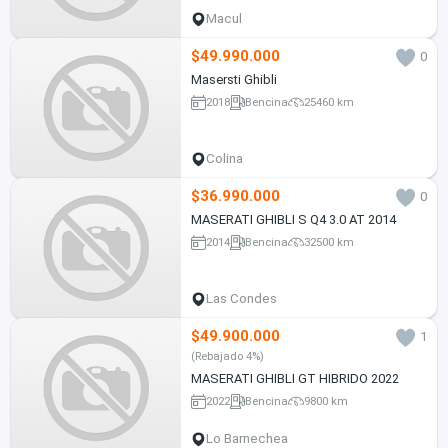
Macul
$49.990.000
0
Masersti Ghibli
2018
Bencina
25460 km
Colina
$36.990.000
0
MASERATI GHIBLI S Q4 3.0 AT 2014
2014
Bencina
32500 km
Las Condes
$49.900.000
1
(Rebajado 4%)
MASERATI GHIBLI GT HIBRIDO 2022
2022
Bencina
9800 km
Lo Barnechea