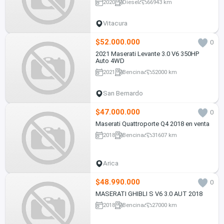
2020
Diesel
66943 km
Vitacura
$52.000.000
0
2021 Maserati Levante 3.0 V6 350HP
Auto 4WD
2021
Bencina
52000 km
San Bernardo
$47.000.000
0
Maserati Quattroporte Q4 2018 en venta
2018
Bencina
31607 km
Arica
$48.990.000
0
MASERATI GHIBLI S V6 3.0 AUT 2018
2018
Bencina
27000 km