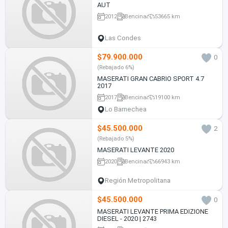
AUT
2012
Bencina
53665 km
Las Condes
$79.900.000
0
(Rebajado 6%)
MASERATI GRAN CABRIO SPORT 4.7
2017
2017
Bencina
19100 km
Lo Barnechea
$45.500.000
2
(Rebajado 5%)
MASERATI LEVANTE 2020
2020
Bencina
66943 km
Región Metropolitana
$45.500.000
0
MASERATI LEVANTE PRIMA EDIZIONE
DIESEL - 2020 | 2743