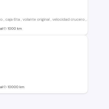
 caja 6ta , volante original , velocidad crucero , solo detall
al
1000 km
al
10000 km