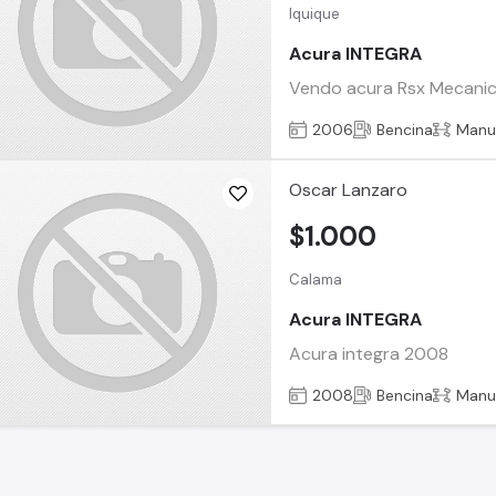
Iquique
Acura INTEGRA
Vendo acura Rsx Mecanico ,
2006
Bencina
Manu
Oscar Lanzaro
$1.000
Calama
Acura INTEGRA
Acura integra 2008
2008
Bencina
Manu