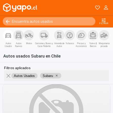
FILTRAR
Autos
Autos
Motos
Camiones, Buses y
Arriendo de
Yo busco
Piezas y
Yates &
Maquinaria
Usados
Nuevos
Casa Rodante
Autos
Accesorios
Barcos
pesada
Autos usados Subaru en Chile
Filtros aplicados
×
Autos Usados
Subaru