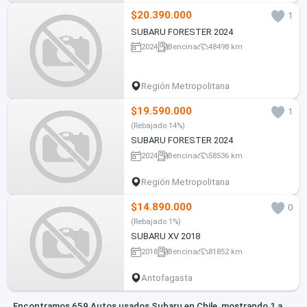
$20.390.000
1
SUBARU FORESTER 2024
2024
Bencina
48498 km
Región Metropolitana
$19.590.000
1
(Rebajado 14%)
SUBARU FORESTER 2024
2024
Bencina
58536 km
Región Metropolitana
$14.890.000
0
(Rebajado 1%)
SUBARU XV 2018
2018
Bencina
81852 km
Antofagasta
Encontramos 659 Autos usados Subaru en Chile, mostrando 1 a