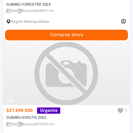
SUBARU FORESTER 2024
2024
Bencina
89417 km
Región Metropolitana
Contactar ahora
1/20
$27.690.000
Urgente
1
SUBARU EVOLTIS 2022
2022
Bencina
70737 km