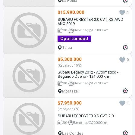
La Reina
$15.990.000
4
SUBARU FORESTER 2.0 CVT XS AWD
AÑO 2019
2019
Bencina
103000 km
Oportunidad
Talca
$5.300.000
6
(Rebajado 15%)
Subaru Legacy 2012 - Automático -
Segundo Dueño - 121.000 km
2012
Bencina
121780 km
Mostazal
$7.950.000
1
(Rebajado 6%)
SUBARU FORESTER XS CVT 2.0
2013
Bencina
200000 km
Las Condes