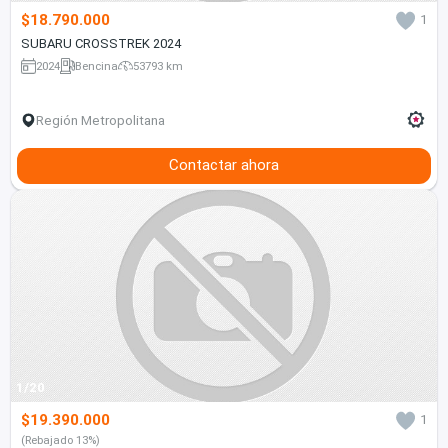
$18.790.000
1
SUBARU CROSSTREK 2024
2024
Bencina
53793 km
Región Metropolitana
Contactar ahora
1/20
$19.390.000
1
(Rebajado 13%)