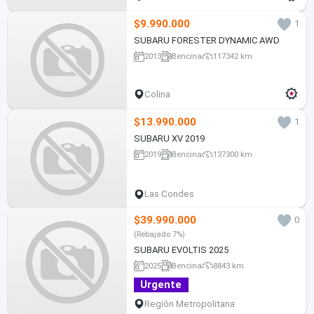
$9.990.000
1
SUBARU FORESTER DYNAMIC AWD
2013
Bencina
117342 km
Colina
$13.990.000
1
SUBARU XV 2019
2019
Bencina
137300 km
Las Condes
$39.990.000
0
(Rebajado 7%)
SUBARU EVOLTIS 2025
2025
Bencina
8843 km
Urgente
Región Metropolitana