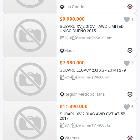
Las Condes
$9.990.000
1
SUBARU XV 2.0I CVT AWD LIMITED
UNICO DUEÑO 2015
2015
Bencina
234000 km
Macul
$7.980.000
5
SUBARU LEGACY 2.0I XS - 2014 | 279
2014
Bencina
96000 km
Región Metropolitana
$11.890.000
6
SUBARU XV 2.0I XS AWD CVT AT 5P
2017
2017
Bencina
149000 km
Vitacura