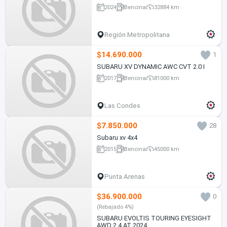
2024
Bencina
32884 km
Región Metropolitana
$14.690.000
1
SUBARU XV DYNAMIC AWC CVT 2.0 I
2017
Bencina
81000 km
Las Condes
$7.850.000
28
Subaru xv 4x4
2015
Bencina
45000 km
Punta Arenas
$36.900.000
0
(Rebajado 4%)
SUBARU EVOLTIS TOURING EYESIGHT
AWD 2.4 AT 2024