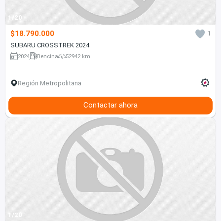
1/20
$18.790.000
1
SUBARU CROSSTREK 2024
2024
Bencina
52942 km
Región Metropolitana
Contactar ahora
1/20