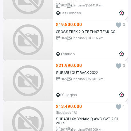
2024
Bencina
51418 km
Las Condes
$19.800.000
0
CROSSTREK 2.0 TBTH47-TEMUCO
2024
Bencina
88816 km
Temuco
$21.990.000
0
SUBARU OUTBACK 2022
2022
Bencina
58781 km
O'Higgins
$13.490.000
1
(Rebajado 1%)
SUBARU Xv DYNAMIQ AWD CVT 2.0 I
2017
2017
Bencina
81000 km