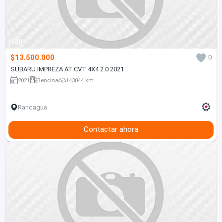
1/20
$13.500.000
0
SUBARU IMPREZA AT CVT 4X4 2.0 2021
2021
Bencina
143044 km
Rancagua
Contactar ahora