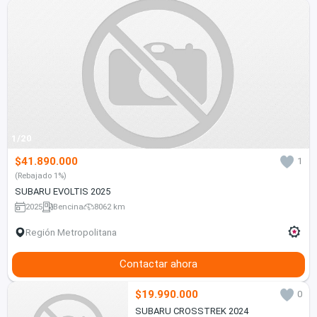
1/20
$41.890.000
1
(Rebajado 1%)
SUBARU EVOLTIS 2025
2025
Bencina
8062 km
Región Metropolitana
Contactar ahora
$19.990.000
0
SUBARU CROSSTREK 2024