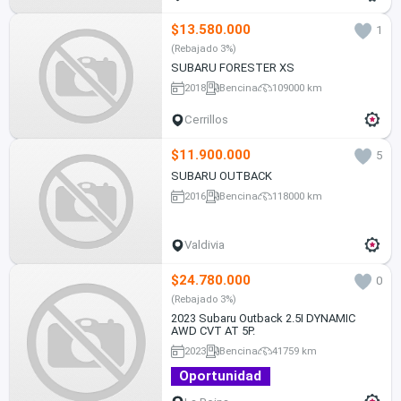
$13.580.000
1
(Rebajado 3%)
SUBARU FORESTER XS
2018
Bencina
109000 km
Cerrillos
$11.900.000
5
SUBARU OUTBACK
2016
Bencina
118000 km
Valdivia
$24.780.000
0
(Rebajado 3%)
2023 Subaru Outback 2.5I DYNAMIC
AWD CVT AT 5P.
2023
Bencina
41759 km
Oportunidad