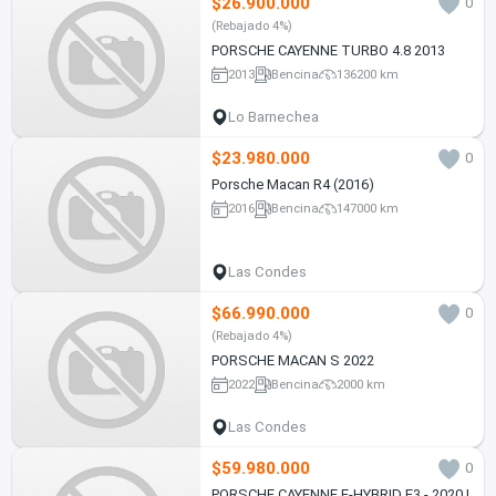
$26.900.000
0
(Rebajado 4%)
PORSCHE CAYENNE TURBO 4.8 2013
2013
Bencina
136200 km
Lo Barnechea
$23.980.000
0
Porsche Macan R4 (2016)
2016
Bencina
147000 km
Las Condes
$66.990.000
0
(Rebajado 4%)
PORSCHE MACAN S 2022
2022
Bencina
2000 km
Las Condes
$59.980.000
0
PORSCHE CAYENNE E-HYBRID E3 - 2020 |