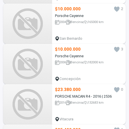
$10.000.000
2
Porsche Cayenne
2004
Bencina
165000 km
San Bernardo
$10.000.000
3
Porsche Cayenne
2006
Bencina
182000 km
Concepción
$23.380.000
0
PORSCHE MACAN R4 - 2016 | 2536
2016
Bencina
132683 km
Vitacura