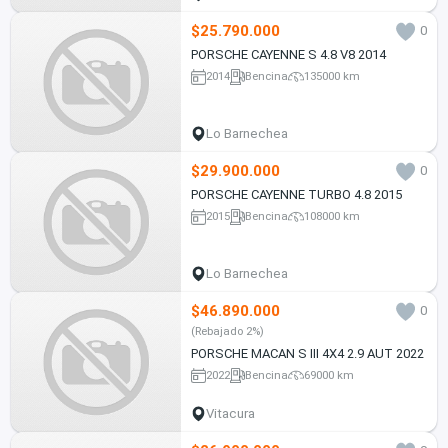
$25.790.000
0
PORSCHE CAYENNE S 4.8 V8 2014
2014
Bencina
135000 km
Lo Barnechea
$29.900.000
0
PORSCHE CAYENNE TURBO 4.8 2015
2015
Bencina
108000 km
Lo Barnechea
$46.890.000
0
(Rebajado 2%)
PORSCHE MACAN S III 4X4 2.9 AUT 2022
2022
Bencina
69000 km
Vitacura