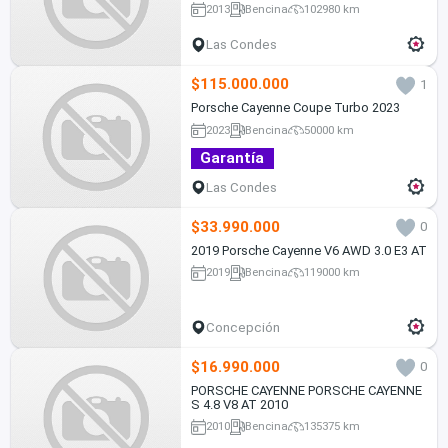
2013
Bencina
102980 km
Las Condes
$115.000.000
1
Porsche Cayenne Coupe Turbo 2023
2023
Bencina
50000 km
Garantía
Las Condes
$33.990.000
0
2019 Porsche Cayenne V6 AWD 3.0 E3 AT
2019
Bencina
119000 km
Concepción
$16.990.000
0
PORSCHE CAYENNE PORSCHE CAYENNE
S 4.8 V8 AT 2010
2010
Bencina
135375 km