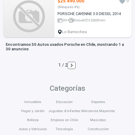
$25.490.000
0
(Rebajado 4%)
PORSCHE CAYENNE 3.0 DIESEL 2014
2014
Diesel
122600 km
Lo Barnechea
Encontramos 50 Autos usados Porsche en Chile, mostrando 1 a
30 anuncios
1 / 2
Categorías
Inmuebles
Educación
Deportes
Hogar y Jardín
Juguetes & Infantes
Mercancía Mayorista
Belleza
Empleos en Chile
Mascotas
Autos y Vehículos
Tecnología
Construcción