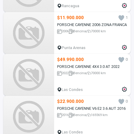
Rancagua
$11.900.000
1
PORSCHE CAYENNE 2006 ZONA FRANCA
2006
Bencina
70000 km
Punta Arenas
$49.990.000
0
PORSCHE CAYENNE 4X4 3.0 AT 2022
2022
Bencina
70000 km
Las Condes
$22.900.000
0
PORSCHE CAYENNE V6 E2 3.6 AUT 2016
2016
Bencina
169369 km
Las Condes