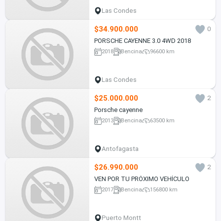
Las Condes
$34.900.000
0
PORSCHE CAYENNE 3.0 4WD 2018
2018
Bencina
96600 km
Las Condes
$25.000.000
2
Porsche cayenne
2013
Bencina
63500 km
Antofagasta
$26.990.000
2
VEN POR TU PRÓXIMO VEHÍCULO
2017
Bencina
156800 km
Puerto Montt