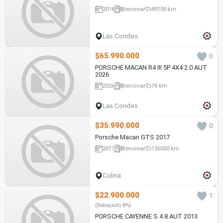
2018
Bencina
89100 km
Las Condes
$65.990.000
0
PORSCHE MACAN R4 III 5P 4X4 2.0 AUT
2026
2026
Bencina
78 km
Las Condes
$35.990.000
0
Porsche Macan GTS 2017
2017
Bencina
136000 km
Colina
$22.900.000
1
(Rebajado 8%)
PORSCHE CAYENNE S 4.8 AUT 2013