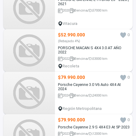
2621
2020
Bencina
57000 km
Vitacura
$52.990.000
0
(Rebajado 4%)
PORSCHE MACAN S 4X4 3.0 AT AÑO
2022
2022
Bencina
53000 km
Recoleta
$79.990.000
0
Porsche Cayenne 3.0 V6 Auto 4X4 At
2024
2024
Bencina
24000 km
Región Metropolitana
$79.990.000
0
Porsche Cayenne 2.9 S 4X4 E3 At 5P 2023
2023
Bencina
12000 km