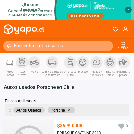
×
FILTRAR
Autos
Autos
Motos
Camiones, Buses y
Arriendo de
Yo busco
Piezas y
Yates &
Maquinaria
Usados
Nuevos
Casa Rodante
Autos
Accesorios
Barcos
pesada
Autos usados Porsche en Chile
Filtros aplicados
×
Autos Usados
Porsche
$36.990.000
0
PORSCHE CAYENNE 2018