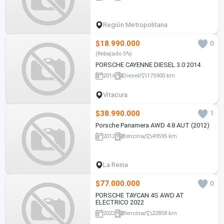
Región Metropolitana
$18.990.000
0
(Rebajado 5%)
PORSCHE CAYENNE DIESEL 3.0 2014
2014
Diesel
175900 km
Vitacura
$38.990.000
1
Porsche Panamera AWD 4.8 AUT (2012)
2012
Bencina
49595 km
La Reina
$77.000.000
0
PORSCHE TAYCAN 4S AWD AT
ELECTRICO 2022
2022
Bencina
22858 km