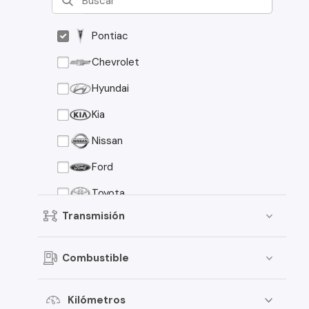
Pontiac
Chevrolet
Hyundai
Kia
Nissan
Ford
Toyota
Transmisión
Suzuki
Peugeot
Combustible
Mazda
Mitsubishi
Kilómetros