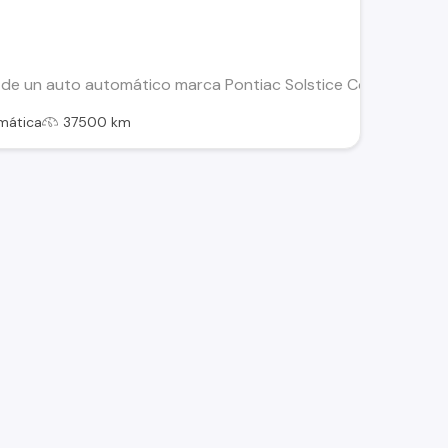
 de un auto automático marca Pontiac Solstice Coupe GXP per
mática
37500 km