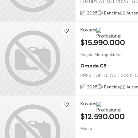
LUXURY AT 1.5T 2025 Tu ve
2025
Bencina
Auto
Kovacs
$15.990.000
Región Metropolitana
Omoda C5
PRESTIGE 1.6 AUT 2025 Tu 
2025
Bencina
Auto
Kovacs
$12.590.000
Maule