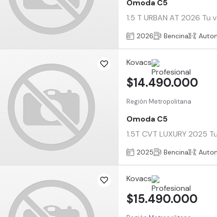
Omoda C5
1.5 T URBAN AT 2026 Tu ve
2026
Bencina
Auto
Kovacs
$14.490.000
Región Metropolitana
Omoda C5
1.5T CVT LUXURY 2025 Tu v
2025
Bencina
Auto
Kovacs
$15.490.000