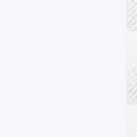
Jaecoo
Alfa Romeo
ZNA
DS
Tata
Hafei
Lexus
Cupra
Exeed
Infiniti
Maserati
Haima
Zotye