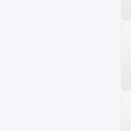
Porsche
KYC
BYD
MINI
Jetour
Lifan
otros +
Chrysler
GAC Motors
Faw
Seat
Jaguar