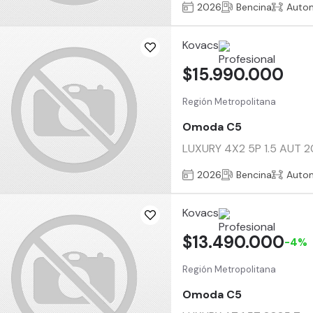
2026
Bencina
Auto
Kovacs
$15.990.000
Región Metropolitana
Omoda C5
LUXURY 4X2 5P 1.5 AUT 20
2026
Bencina
Auto
Kovacs
$13.490.000
-4%
Región Metropolitana
Omoda C5