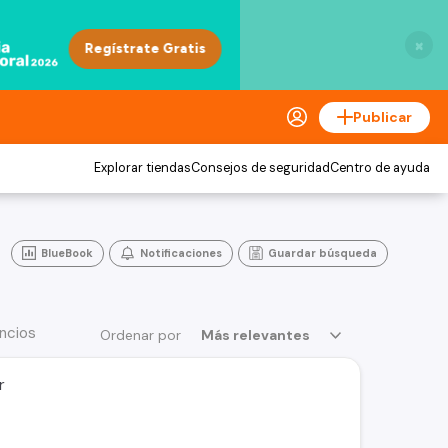
×
Publicar
Explorar tiendas
Consejos de seguridad
Centro de ayuda
BlueBook
Notificaciones
Guardar búsqueda
ncios
Ordenar por
Más relevantes
r