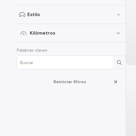
Volkswagen
Estilo
SsangYong
Renault
Kilómetros
Citroen
Palabras claves
Subaru
Chery
Jeep
Reiniciar filtros
Great Wall
MG
Jac
Mercedes Benz
Changan