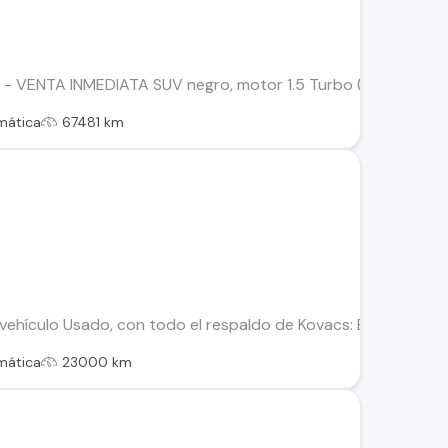
ENTA INMEDIATA SUV negro, motor 1.5 Turbo (145 HP), transmi
mática
67481 km
ehículo Usado, con todo el respaldo de Kovacs: Este vehículo
mática
23000 km