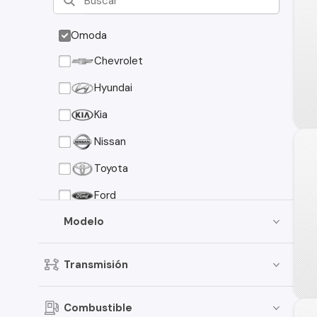
Omoda
Chevrolet
Hyundai
Kia
Nissan
Toyota
Ford
Modelo
Suzuki
Peugeot
Transmisión
Mazda
Mitsubishi
Combustible