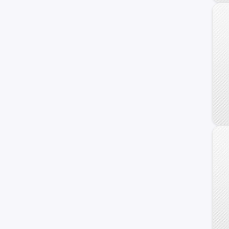
BMW
Fiat
Honda
Dodge
Mahindra
Audi
Maxus
Samsung
Volvo
Opel
Haval
Ram