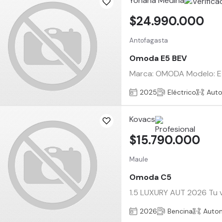
Yohana Medina
$24.990.000
Antofagasta
Omoda E5 BEV
Marca: OMODA Modelo: E5 
2025
Eléctrico
Aut
Kovacs
$15.790.000
Maule
Omoda C5
1.5 LUXURY AUT 2026 Tu ve
2026
Bencina
Auto