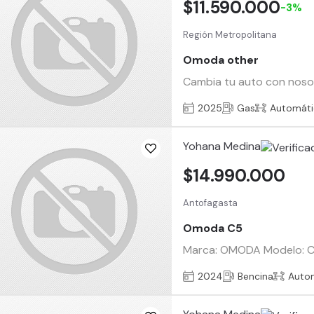
$11.590.000
-3%
Región Metropolitana
Omoda other
Cambia tu auto con nosotr
2025
Gas
Automáti
Yohana Medina
$14.990.000
Antofagasta
Omoda C5
Marca: OMODA Modelo: C5 
2024
Bencina
Auto