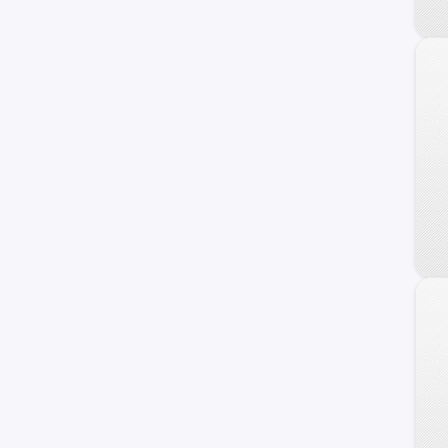
Dongfeng
DFSK
Foton
Daewoo
Geely
Land Rover
Brilliance
Daihatsu
BAIC
JMC
Skoda
ZX Auto