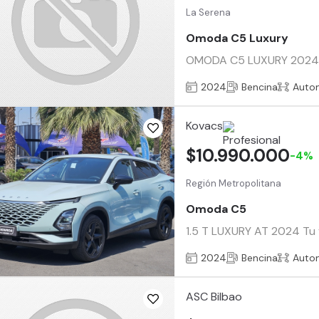
La Serena
Omoda C5 Luxury
OMODA C5 LUXURY 2024 - V
2024
Bencina
Auto
Kovacs
$10.990.000
-4%
Región Metropolitana
Omoda C5
1.5 T LUXURY AT 2024 Tu v
2024
Bencina
Auto
ASC Bilbao