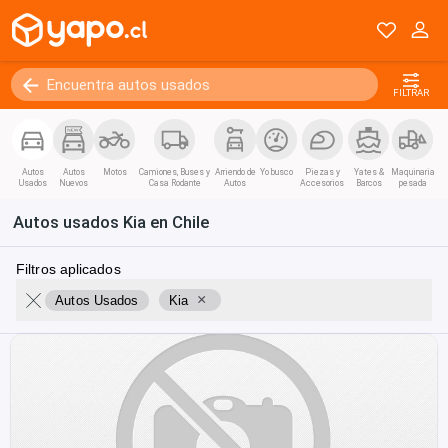
FILTRAR
Autos
Autos
Motos
Camiones, Buses y
Arriendo de
Yo busco
Piezas y
Yates &
Maquinaria
Usados
Nuevos
Casa Rodante
Autos
Accesorios
Barcos
pesada
Autos usados Kia en Chile
Filtros aplicados
×
Autos Usados
Kia