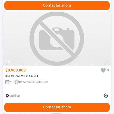
Contactar ahora
1/10
$8.900.000
0
KIA CERATO EX 1.6 MT
2016
Bencina
160462 km
Valdivia
Contactar ahora