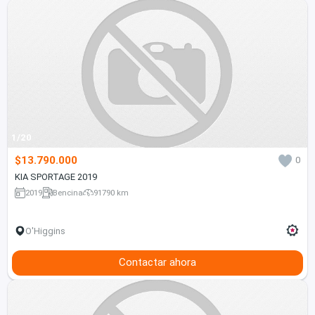
1/20
$13.790.000
0
KIA SPORTAGE 2019
2019
Bencina
91790 km
O'Higgins
Contactar ahora