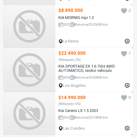
$8.890.000
2
KIA MORNIG mpi 1.2
2023
Bencina
25000 km
La Reina
$22.490.000
7
(Rebajado 2%)
KIA SPORTAGE EX 1.6 7dct AWD
AUTOMATICO, recibo vehiculo
2024
Bencina
50000 km
Los Ángeles
$14.990.000
0
(Rebajado 6%)
Kia Carens LX 1.5 2023
2023
Bencina
19000 km
Las Condes