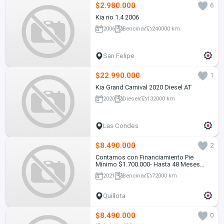
$2.980.000
6
Kia rio 1.4 2006
2006
Bencina
240000 km
San Felipe
$22.990.000
1
Kia Grand Carnival 2020 Diesel AT
2020
Diesel
132000 km
Las Condes
$8.490.000
2
Contamos con Financiamiento Pie
Mínimo $1.700.000- Hasta 48 Meses
Plazo.
2021
Bencina
72000 km
Quillota
$8.490.000
0