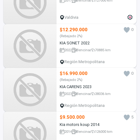
2017
Bencina
127000 km
Valdivia
$12.290.000
0
(Rebajado 2%)
KIA SONET 2022
2022
Bencina
70885 km
Región Metropolitana
$16.990.000
0
(Rebajado 2%)
KIA CARENS 2023
2023
Bencina
38036 km
Región Metropolitana
$9.500.000
5
Kia motors koup 2014
2014
Bencina
126000 km