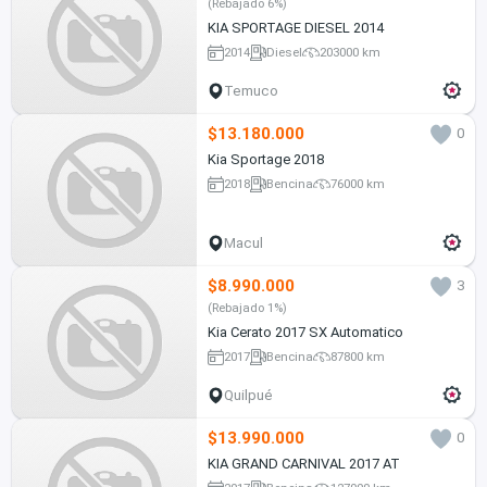
(Rebajado 6%)
KIA SPORTAGE DIESEL 2014
2014
Diesel
203000 km
Temuco
$13.180.000
0
Kia Sportage 2018
2018
Bencina
76000 km
Macul
$8.990.000
3
(Rebajado 1%)
Kia Cerato 2017 SX Automatico
2017
Bencina
87800 km
Quilpué
$13.990.000
0
KIA GRAND CARNIVAL 2017 AT