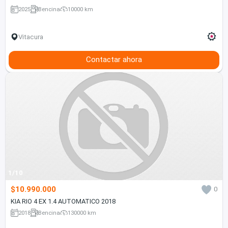
2025
Bencina
10000 km
Vitacura
Contactar ahora
1/10
$10.990.000
0
KIA RIO 4 EX 1.4 AUTOMATICO 2018
2018
Bencina
130000 km