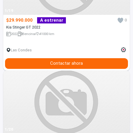
1/19
$29.990.000
A estrenar
0
Kia Stinger GT 2022
2022
Bencina
41000 km
Las Condes
Contactar ahora
1/20