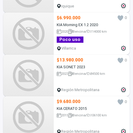
Iquique
$6.990.000
0
KIA Morning EX 1.2 2020
2020
Bencina
114000 km
Poco uso
Villarrica
$13.980.000
0
KIA SONET 2023
2023
Bencina
84500 km
Región Metropolitana
$9.680.000
0
KIA CERATO 2015
2015
Bencina
106100 km
Región Metropolitana