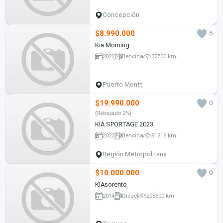
Concepción
$8.990.000
5
Kia Morning
2022
Bencina
32700 km
Puerto Montt
$19.990.000
0
(Rebajado 2%)
KIA SPORTAGE 2023
2023
Bencina
81216 km
Región Metropolitana
$10.000.000
0
KIAsorento
2014
Diesel
205600 km