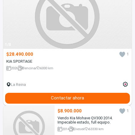
1/8
$28.490.000
1
KIA SPORTAGE
2026
Bencina
6000 km
La Reina
Contactar ahora
$8.900.000
1
Vendo Kia Mohave QV300 2014.
Impecable estado, full equipo.
2014
Diesel
63330 km