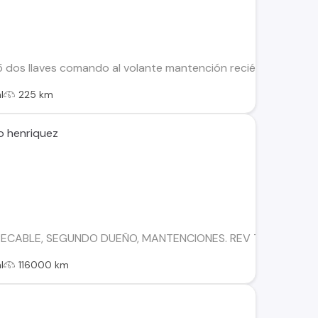
5 dos llaves comando al volante mantención recién hecha. Res
l
225 km
o henriquez
PECABLE, SEGUNDO DUEÑO, MANTENCIONES. REV TECNICA AL 
l
116000 km