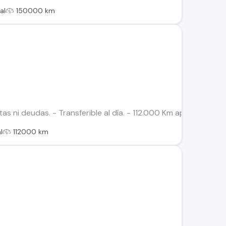
al
150000 km
ltas ni deudas. - Transferible al día. - 112.000 Km aprox. - Ful
l
112000 km