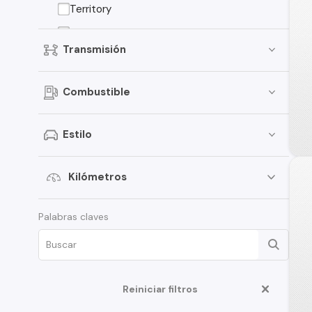
Territory
Ecosport
Transmisión
Focus
Bronco
Combustible
Maverick
Fusion
Estilo
Mustang
Expedition
Kilómetros
Transit Van
Palabras claves
Edge
F-100
Limited
Reiniciar filtros