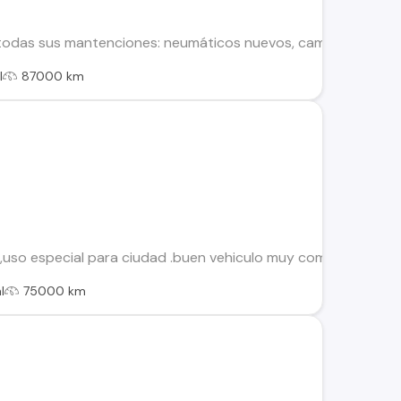
todas sus mantenciones: neumáticos nuevos, cambio de correa 
l
87000 km
,uso especial para ciudad .buen vehiculo muy comodo,aire a
l
75000 km