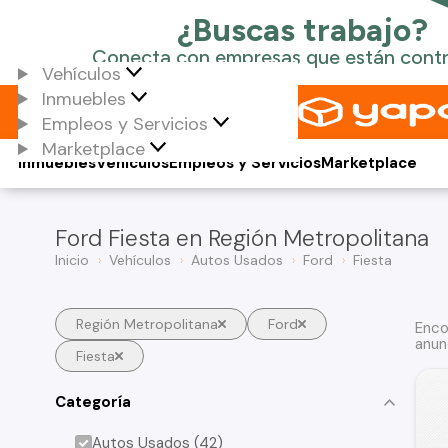
Vehículos
Inmuebles
Empleos y Servicios
Marketplace
Inmuebles
Vehículos
Empleos y Servicios
Marketplace
Ford Fiesta en Región Metropolitana
Inicio
Vehículos
Autos Usados
Ford
Fiesta
Región Metropolitana
Ford
Enco
anun
Fiesta
Categoría
Autos Usados (42)