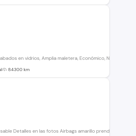
rabados en vidrios, Amplia maletera, Económico, Nunca chocado
l
84300 km
ble Detalles en las fotos Airbags amarillo prendido Detalles d