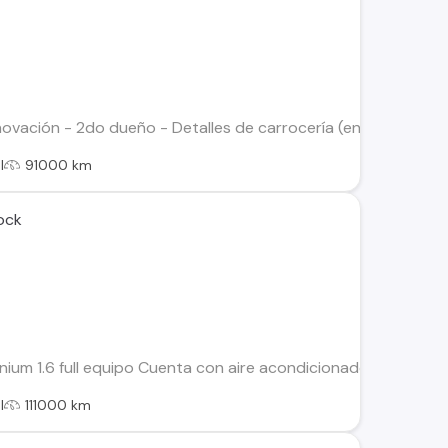
novación - 2do dueño - Detalles de carrocería (en foto) - Ai
l
91000 km
ock
ium 1.6 full equipo Cuenta con aire acondicionado, 6 air bag, al
l
111000 km