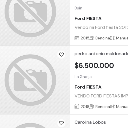
Buin
Ford FIESTA
Vendo mi Ford fiesta 201
2015
Bencina
Manua
pedro antonio maldonad
$6.500.000
La Granja
Ford FIESTA
VENDO FORD FIESTAS IM
2016
Bencina
Manua
Carolina Lobos