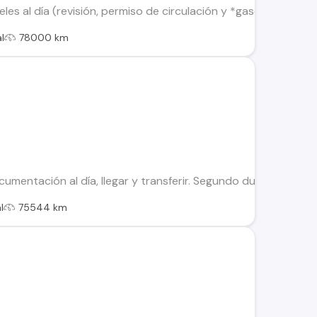
eles al día (revisión, permiso de circulación y *gases) *Bien 
l
78000 km
cumentación al día, llegar y transferir. Segundo dueño. 75.54
l
75544 km