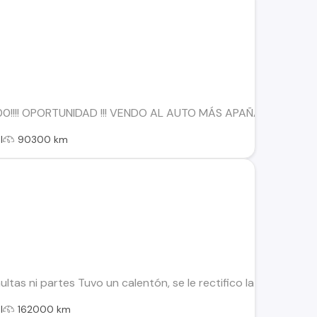
00!!!! OPORTUNIDAD !!! VENDO AL AUTO MÁS APAÑADOR, SE 
l
90300 km
multas ni partes Tuvo un calentón, se le rectifico la culata y 
l
162000 km