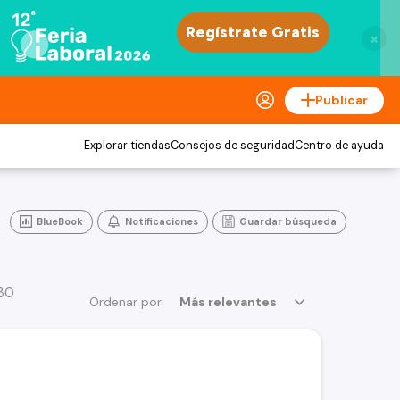
×
Publicar
Explorar tiendas
Consejos de seguridad
Centro de ayuda
BlueBook
Notificaciones
Guardar búsqueda
 30
Ordenar por
Más relevantes