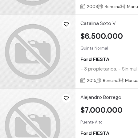
2008
Bencina
Manu
Catalina Soto V
$6.500.000
Quinta Normal
Ford FIESTA
- 3 propietarios. - Sin mu
2015
Bencina
Manua
Alejandro Borrego
$7.000.000
Puente Alto
Ford FIESTA