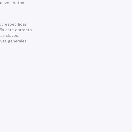
nuevos datos
y especificas
ía este correcta.
as claves.
ves generales.