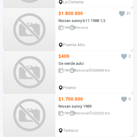
La Cisterna
$1.800.000
21
Nissan sunny b11 1988 1,5
1988
Bencina
Puente Alto
$400
2
Se vende auto
1989
Bencina
500000 km
Peumo
$1.700.000
0
Nissan sunny 1989
1989
Bencina
222222 km
Temuco