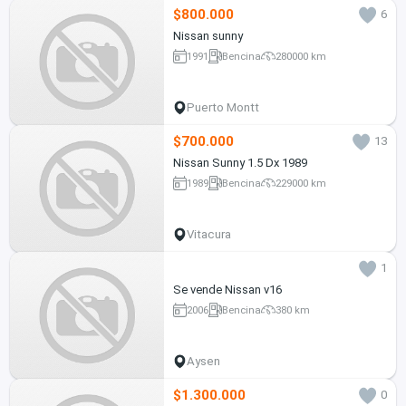
$800.000
6
Nissan sunny
1991
Bencina
280000 km
Puerto Montt
$700.000
13
Nissan Sunny 1.5 Dx 1989
1989
Bencina
229000 km
Vitacura
1
Se vende Nissan v16
2006
Bencina
380 km
Aysen
$1.300.000
0