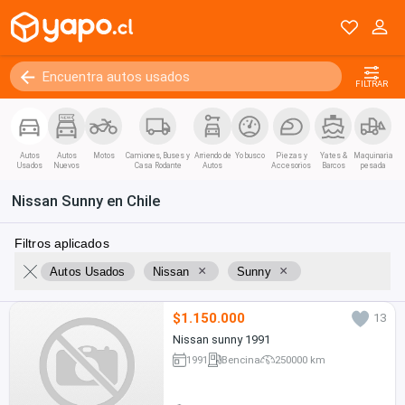
FILTRAR
Autos
Autos
Motos
Camiones, Buses y
Arriendo de
Yo busco
Piezas y
Yates &
Maquinaria
Usados
Nuevos
Casa Rodante
Autos
Accesorios
Barcos
pesada
Nissan Sunny en Chile
Filtros aplicados
×
×
Autos Usados
Nissan
Sunny
$1.150.000
13
Nissan sunny 1991
1991
Bencina
250000 km