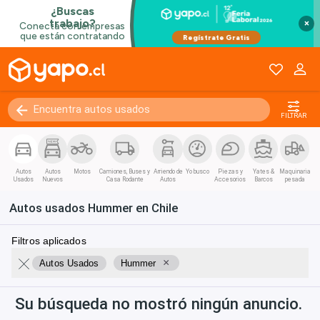
Kilómetros
0 - 250000+
×
FILTRAR
Autos
Autos
Motos
Camiones, Buses y
Arriendo de
Yo busco
Piezas y
Yates &
Maquinaria
Usados
Nuevos
Casa Rodante
Autos
Accesorios
Barcos
pesada
Autos usados Hummer en Chile
Filtros aplicados
×
Autos Usados
Hummer
Su búsqueda no mostró ningún anuncio.