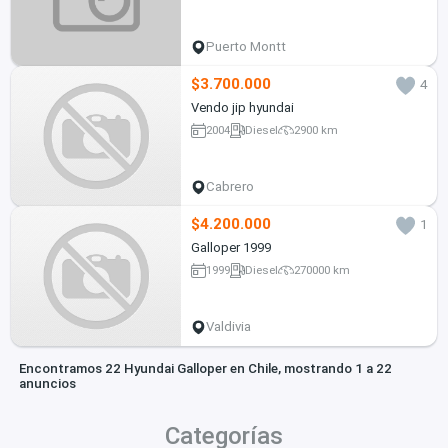
Puerto Montt
$3.700.000
4
Vendo jip hyundai
2004
Diesel
2900 km
Cabrero
$4.200.000
1
Galloper 1999
1999
Diesel
270000 km
Valdivia
Encontramos 22 Hyundai Galloper en Chile, mostrando 1 a 22
anuncios
Categorías