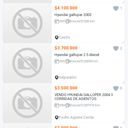
$4.100.000
1
Hyundai galloper 2003
2003
Diesel
200 km
Castro
$3.700.000
2
Hyundai galloper 2.5 diecel
2002
Diesel
20000 km
Valparaíso
$3.500.000
0
VENDO HYUNDAI GALLOPER 2004 3
CORRIDAS DE ASIENTOS
2004
Diesel
287070 km
Pedro Aguirre Cerda