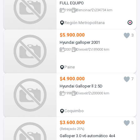
FULL EQUIPO
1998
Bencina
234734 km
Región Metropolitana
$5.900.000
3
Hyundai galloper 2001
2001
Diesel
189000 km
Paine
$4.900.000
7
Hyundai Galloper ll 2.5D
1998
Diesel
200000 km
Coquimbo
$3.600.000
5
(Rebajado 25%)
Galloper 3.0 v6 automático 4x4