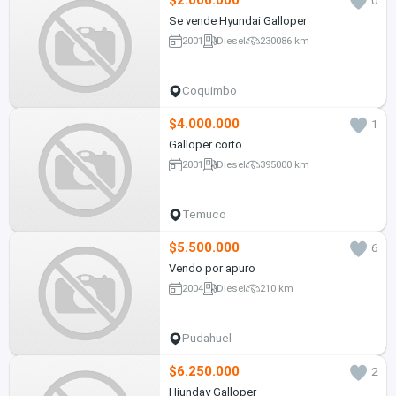
$2.000.000
0
Se vende Hyundai Galloper
2001
Diesel
230086 km
Coquimbo
$4.000.000
1
Galloper corto
2001
Diesel
395000 km
Temuco
$5.500.000
6
Vendo por apuro
2004
Diesel
210 km
Pudahuel
$6.250.000
2
Hiunday Galloper