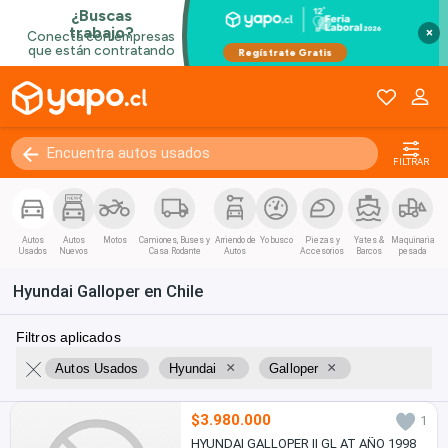
×
FILTRAR
Autos
Autos
Motos
Camiones, Buses y
Arriendo de
Yo busco
Piezas y
Yates &
Maquinaria
Usados
Nuevos
Casa Rodante
Autos
Accesorios
Barcos
pesada
Hyundai Galloper en Chile
Filtros aplicados
×
×
Autos Usados
Hyundai
Galloper
$3.980.000
1
HYUNDAI GALLOPER II GL AT AÑO 1998