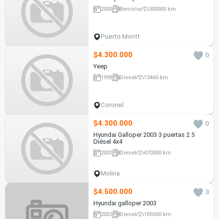
2000
Bencina
300000 km
Puerto Montt
$4.300.000
0
Yeep
1998
Diesel
13460 km
Coronel
$4.300.000
0
Hyundai Galloper 2003 3 puertas 2.5
Diésel 4x4
2003
Diesel
470000 km
Molina
$4.500.000
3
Hyundai galloper 2003
2003
Diesel
185000 km