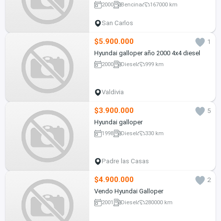
2000
Bencina
167000 km
San Carlos
$5.900.000
1
Hyundai galloper año 2000 4x4 diesel
2000
Diesel
999 km
Valdivia
$3.900.000
5
Hyundai galloper
1998
Diesel
330 km
Padre las Casas
$4.900.000
2
Vendo Hyundai Galloper
2001
Diesel
280000 km