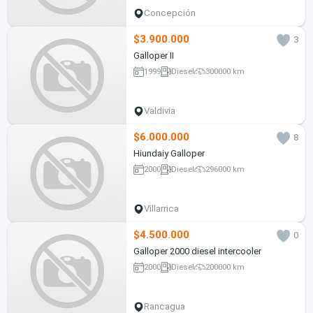
Concepción
$3.900.000
3
Galloper II
1999
Diesel
300000 km
Valdivia
$6.000.000
8
Hiundaiy Galloper
2000
Diesel
296000 km
Villarrica
$4.500.000
0
Galloper 2000 diesel intercooler
2000
Diesel
200000 km
Rancagua