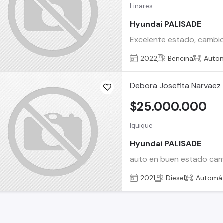
Linares
Hyundai PALISADE
Excelente estado, cambio 
2022
Bencina
Auto
Debora Josefita Narvaez 
$25.000.000
Iquique
Hyundai PALISADE
auto en buen estado cam
2021
Diesel
Automát