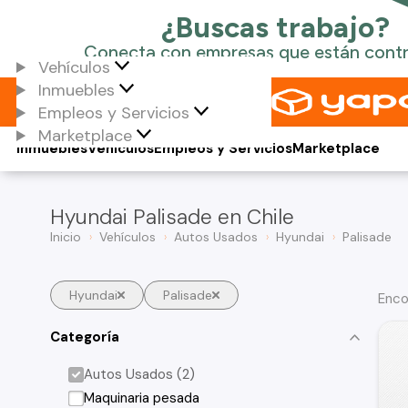
Vehículos
Inmuebles
Empleos y Servicios
Marketplace
Inmuebles
Vehículos
Empleos y Servicios
Marketplace
Hyundai Palisade en Chile
Inicio
Vehículos
Autos Usados
Hyundai
Palisade
Hyundai
Palisade
Enco
Categoría
Autos Usados (2)
Maquinaria pesada