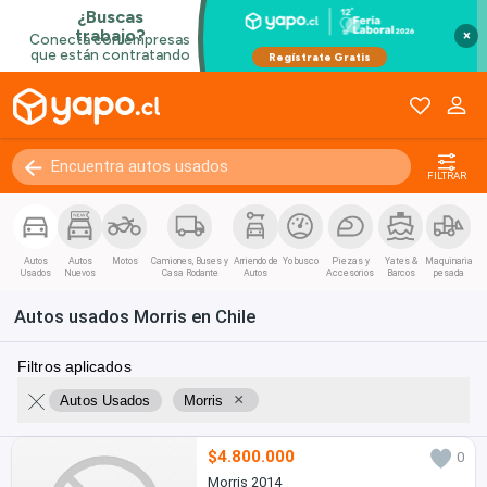
Coupe / Deportivo
Convertible
×
Van / Coaster / Busito
Pánel
Kilómetros
0 - 250000+
FILTRAR
Autos
Autos
Motos
Camiones, Buses y
Arriendo de
Yo busco
Piezas y
Yates &
Maquinaria
Usados
Nuevos
Casa Rodante
Autos
Accesorios
Barcos
pesada
Autos usados Morris en Chile
Filtros aplicados
×
Autos Usados
Morris
$4.800.000
0
Morris 2014