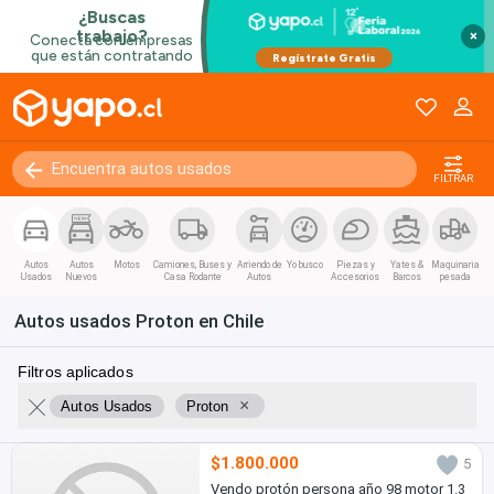
Coupe / Deportivo
Convertible
×
Van / Coaster / Busito
Pánel
Kilómetros
0 - 250000+
FILTRAR
Autos
Autos
Motos
Camiones, Buses y
Arriendo de
Yo busco
Piezas y
Yates &
Maquinaria
Usados
Nuevos
Casa Rodante
Autos
Accesorios
Barcos
pesada
Autos usados Proton en Chile
Filtros aplicados
×
Autos Usados
Proton
$1.800.000
5
Vendo protón persona año 98 motor 1.3