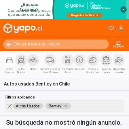
Kilómetros
0 - 250000+
×
FILTRAR
Autos
Autos
Motos
Camiones, Buses y
Arriendo de
Yo busco
Piezas y
Yates &
Maquinaria
Usados
Nuevos
Casa Rodante
Autos
Accesorios
Barcos
pesada
Autos usados Bentley en Chile
Filtros aplicados
×
Autos Usados
Bentley
Su búsqueda no mostró ningún anuncio.